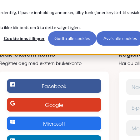
g
Premium
rdentlig, tilpasse innhold og annonser, tilby funksjoner knyttet til sosial
u ikke blir bedt om å ta dette valget igjen.
er deg
Cookie innstillinger
Godta alle cookies
Avvis alle cookies
Bruk ekstern konto
Regist
Registrer deg med ekstern brukerkonto
Har du al
Navn
Facebook
E-post
Google
Microsoft
Mobilt