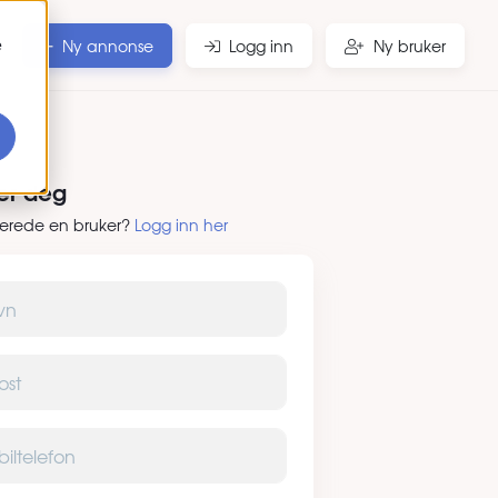
e
Ny annonse
Logg inn
Ny bruker
rer deg
lerede en bruker?
Logg inn her
elefon