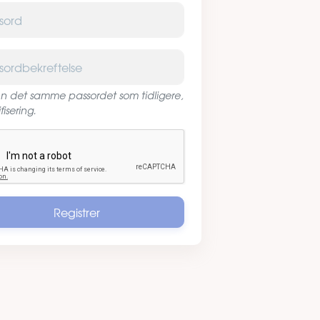
d
dbekreftelse
inn det samme passordet som tidligere,
ifisering.
ha
Registrer