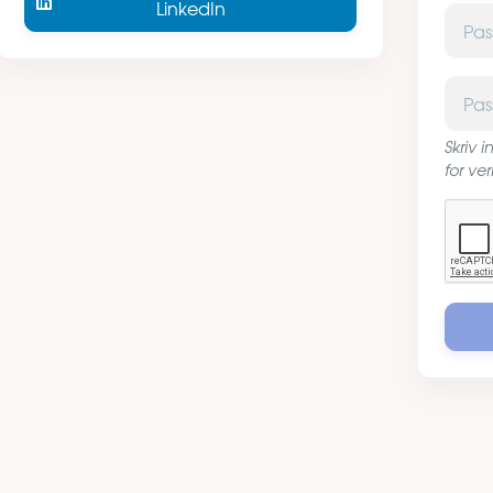
LinkedIn
Passor
Passor
Skriv 
for ver
Captc