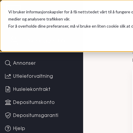
Gå til hovedinnhold
Hybel
Registrer de
Vi bruker informasjonskapsler for å få nettstedet vårt til å fungere o
medier og analysere trafikken vår.
For å overholde dine preferanser, må vi bruke en liten cookie slik at d
Registr
Ikke logget inn
Annonser
Utleieforvaltning
Husleiekontrakt
Depositumskonto
Depositumsgaranti
Hjelp