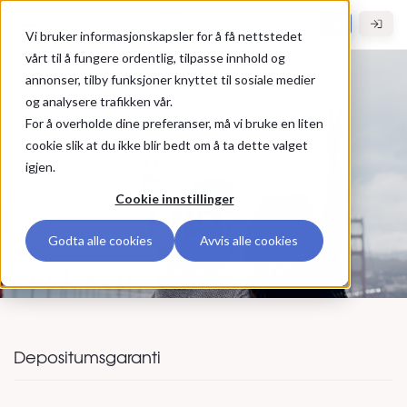
Gå til hovedinnhold
Hybel.no
Vi bruker informasjonskapsler for å få nettstedet
vårt til å fungere ordentlig, tilpasse innhold og
annonser, tilby funksjoner knyttet til sosiale medier
og analysere trafikken vår.
For å overholde dine preferanser, må vi bruke en liten
cookie slik at du ikke blir bedt om å ta dette valget
igjen.
Cookie innstillinger
Godta alle cookies
Avvis alle cookies
Depositumsgaranti
Depositumsgaranti