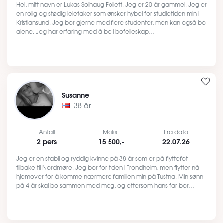
Hei, mitt navn er Lukas Solhaug Follett. Jeg er 20 år gammel. Jeg er
en rolig og stødig leietaker som ønsker hybel for studietiden min i
Kristiansund. Jeg bor gjerne med flere studenter, men kan også bo
alene. Jeg har erfaring med å bo i bofelleskap…
Susanne
38 år
Antall
Maks
Fra dato
2 pers
15 500,-
22.07.26
Jeg er en stabil og ryddig kvinne på 38 år som er på flyttefot
tilbake til Nordmøre. Jeg bor for tiden i Trondheim, men flytter nå
hjemover for å komme nærmere familien min på Tustna. Min sønn
på 4 år skal bo sammen med meg, og ettersom hans far bor…