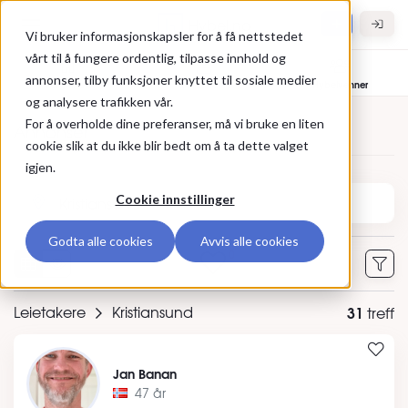
Gå til hovedinnhold
Hybel.no
Vi bruker informasjonskapsler for å få nettstedet
vårt til å fungere ordentlig, tilpasse innhold og
annonser, tilby funksjoner knyttet til sosiale medier
Bolig til leie
Leietakere
Hybelvenner
og analysere trafikken vår.
For å overholde dine preferanser, må vi bruke en liten
Annonser
cookie slik at du ikke blir bedt om å ta dette valget
igjen.
Søk etter sted eller annonse-ID
Cookie innstillinger
Godta alle cookies
Avvis alle cookies
0
Leietakere
Kristiansund
31
treff
Jan Banan
47 år