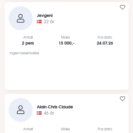
Jevgeni
22 år
Antall
Maks
Fra dato
2 pers
15 000,-
24.07.26
Ingen beskrivelse
Alain Chris Claude
46 år
Antall
Maks
Fra dato