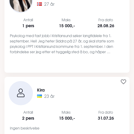
27 år
Antall
Maks
Fra dato
1 pers
15 000,-
28.08.26
Psykolog med fast jobb i Kristiansund søker langtidsleie fra 1.
september. Hei! Jeg heter Siddra på 27 år, og skal starte som
psykolog i PPT i Kristiansund kommune fra 1. september. I den
forbindelse ser jeg etter et hyggelig sted å bo, og håper …
Kira
23 år
Antall
Maks
Fra dato
2 pers
15 000,-
31.07.26
Ingen beskrivelse