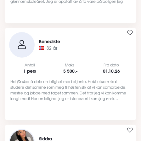
gjennom skoleåret. Jeg er opptatt av å ta vare på boligen jeg
bo…
Benedikte
32 år
Antall
Maks
Fra dato
1 pers
5 500,-
01.10.26
Hei Ønsker å dele en leilighet med ei jente. Helst ei som skal
studere det samme som meg til høsten slik at vi kan samarbeide,
mestre og jobbe med faget sammen. Det tror jeg vi kan komme
langt med! Har en leilighet jeg er interessert i som jeg ønsk…
Siddra