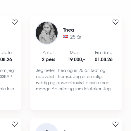
Thea
25 år
a dato
Antall
Maks
Fra dato
.08.26
2 pers
19 000,-
01.08.26
 om jeg
Jeg heter Thea og er 25 år, født og
ESSKAP.
oppvokst i Tromsø. Jeg er en rolig,
ryddig og ansvarsbevisst person med
le leia
mange års erfaring som leietaker. Jeg
bitcoin
kan vise til flere gode referanser fra
tidligere leieforhold og er opptatt av å
 …
behandle boligen jeg le…