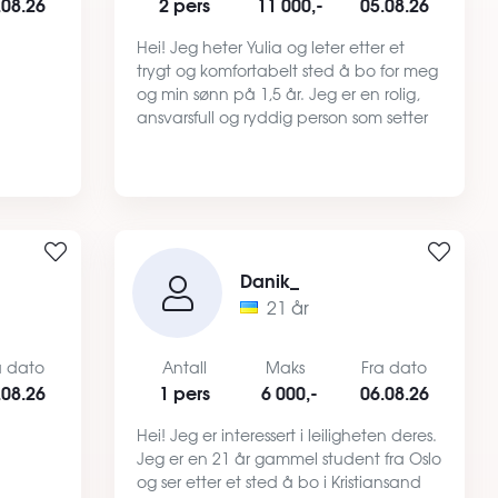
.08.26
2 pers
11 000,-
05.08.26
Hei! Jeg heter Yulia og leter etter et
trygt og komfortabelt sted å bo for meg
og min sønn på 1,5 år. Jeg er en rolig,
ansvarsfull og ryddig person som setter
pris på et hyggelig og ordentlig hjem.
Røyker ikke og har ikke kjæledyr. Ta
gjerne kontakt…
Danik_
21 år
a dato
Antall
Maks
Fra dato
.08.26
1 pers
6 000,-
06.08.26
Hei! Jeg er interessert i leiligheten deres.
Jeg er en 21 år gammel student fra Oslo
og ser etter et sted å bo i Kristiansand