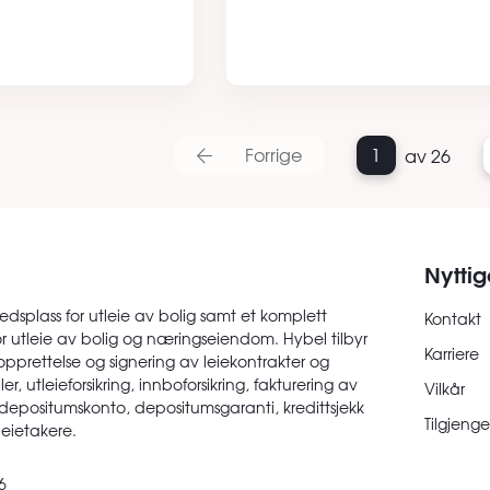
Forrige
1
av 26
Nyttig
edsplass for utleie av bolig samt et komplett
Kontakt
or utleie av bolig og næringseiendom. Hybel tilbyr
Karriere
opprettelse og signering av leiekontrakter og
er, utleieforsikring, innboforsikring, fakturering av
Vilkår
 depositumskonto, depositumsgaranti, kredittsjekk
Tilgjenge
 leietakere.
6