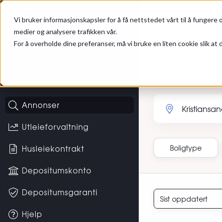
Gå til hovedinnhold
Hybel
Annonser
Vi bruker informasjonskapsler for å få nettstedet vårt til å fungere o
medier og analysere trafikken vår.
For å overholde dine preferanser, må vi bruke en liten cookie slik at d
Ikke logget inn
Bolig til leie
Søk etter sted eller 
Annonser
Utleieforvaltning
Boligtype
Husleiekontrakt
Depositumskonto
Sortering
Depositumsgaranti
Hjelp