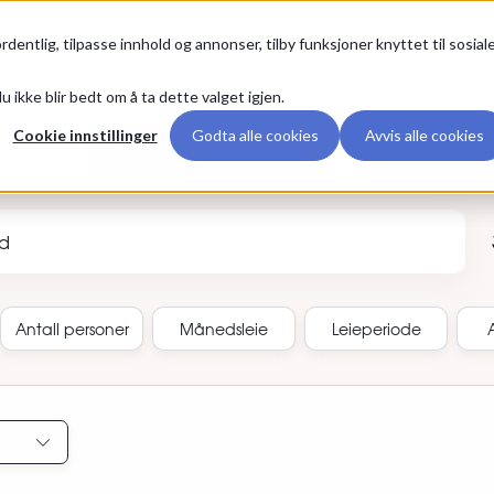
Premium
rdentlig, tilpasse innhold og annonser, tilby funksjoner knyttet til sosial
u ikke blir bedt om å ta dette valget igjen.
Cookie innstillinger
Godta alle cookies
Avvis alle cookies
Leietakere
Hybelvenne
annonse-ID
Antall
personer
Månedsleie
Leieperiode