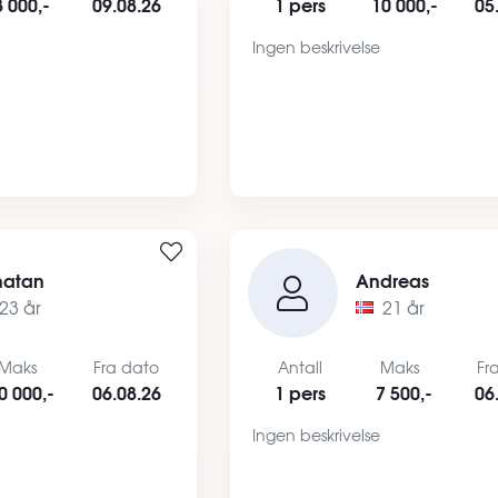
8 000,-
09.08.26
1 pers
10 000,-
05
Ingen beskrivelse
natan
Andreas
23 år
21 år
Maks
Fra dato
Antall
Maks
Fr
0 000,-
06.08.26
1 pers
7 500,-
06
Ingen beskrivelse