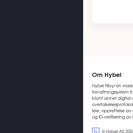
Om Hybel
Hybel tilbyr en mark
forvaltningssystem f
blant annet digital 
overtakelsesprotokoll
leie, opprettelse av
og ID-verifisering av
© Hybel AS 202