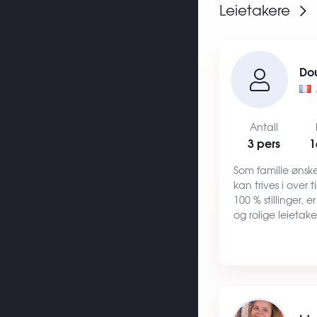
Leietakere
Do
Antall
3 pers
1
Som familie ønsker
kan trives i over 
100 % stillinger, e
og rolige leietak
og tar godt vare 
oss er det viktig