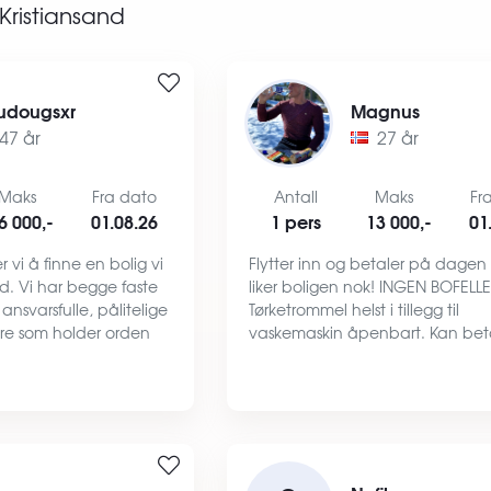
Kristiansand
udougsxr
Magnus
47 år
27 år
Maks
Fra dato
Antall
Maks
Fr
6 000,-
01.08.26
1 pers
13 000,-
01
 vi å finne en bolig vi
Flytter inn og betaler på dagen
tid. Vi har begge faste
liker boligen nok! INGEN BOFELL
r ansvarsfulle, pålitelige
Tørketrommel helst i tillegg til
ere som holder orden
vaskemaskin åpenbart. Kan beta
på boligen vi bor i. For
på den måten du ønsker. Cash, 
 med et godt og ryd…
eller normal bankoverføring.
Forhåndsbetaler gjerne to mnd