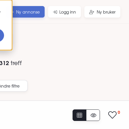
e
Ny annonse
Logg inn
Ny bruker
r
312
treff
Andre filtre
0