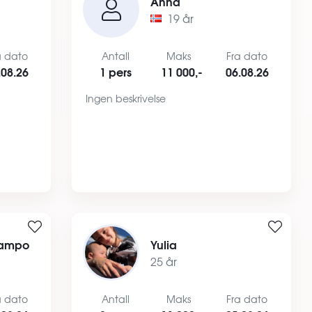
Anna
19 år
a dato
Antall
Maks
Fra dato
.08.26
1 pers
11 000,-
06.08.26
Ingen beskrivelse
campo
Yulia
25 år
a dato
Antall
Maks
Fra dato