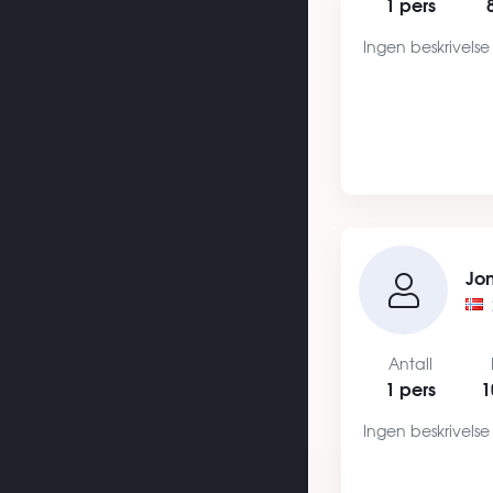
1 pers
Ingen beskrivelse
Jo
Antall
1 pers
1
Ingen beskrivelse