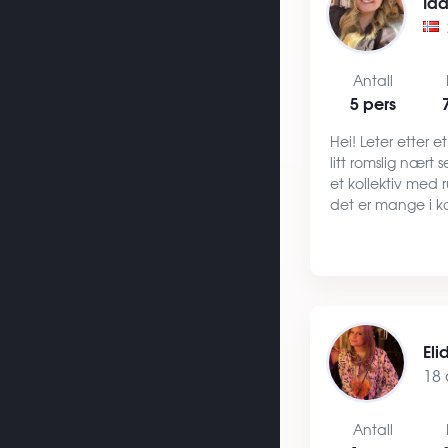
Id
Antall
5 pers
Hei! Leter etter e
litt romslig nært 
et kollektiv med 
det er mange i k
bad vært attrakti
kunne være sosi
med samtidig k
Eli
18 
Antall