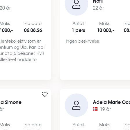
a
Nofil
20 år
22 år
Maks
Fra dato
Antall
Maks
Fr
7 000,-
06.08.26
1 pers
10 000,-
08
t jentekollektiv som er
Ingen beskrivelse
sentrum og Uia. Kan bo i
rundt 3-5 personer. Hvis
ollektivet hadde to
vt. Et god bomiljø og
al med de man bor
…
da Simone
Adela Marie O
år
19 år
Maks
Fra dato
Antall
Maks
Fr