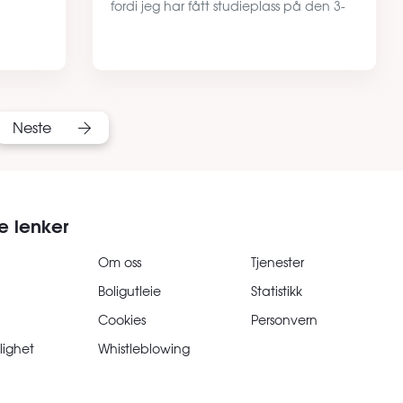
fordi jeg har fått studieplass på den 3-
årige bachelorutdanningen i utøvende
musikk (piano) ved Universitetet i Agder
(U…
Neste
e lenker
Om oss
Tjenester
Boligutleie
Statistikk
Cookies
Personvern
lighet
Whistleblowing