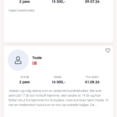
2 pers
15 500,-
09.07.26
Ingen beskrivelse
Trude
Antall
Maks
Fra dato
2 pers
16 000,-
01.08.26
Voksen og rolig dame som er utdannet kunsthistoriker. Min ene
sønn på 17 år bor fortsatt hjemme, den andre er 19 år og han
flytter nå ut fra hjemmet for å studere, men kommer hjem i ferier. Vi
har en mellomstor hund som er hos oss enkelte helger. De…