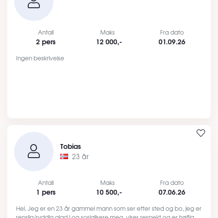
Antall
Maks
Fra dato
2 pers
12 000,-
01.09.26
Ingen beskrivelse
Tobias
23 år
Antall
Maks
Fra dato
1 pers
10 500,-
07.06.26
Hei. Jeg er en 23 år gammel mann som ser etter sted og bo, jeg er
renslig/ryddig glad i og sosialisere meg ,viser respekt og er høflig