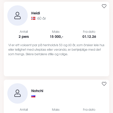
Heidi
60 år
Antall
Maks
Fra dato
2 pers
15 000,-
01.12.26
Vi er ett voksent par på henholdvis 53 og 60 år, som önsker leie hus
eller leilighet med uteplass eller veranda, er behjelplige med det
som trengs. Sikkre betalere stille og rolige.
Nohchi
Antall
Maks
Fra dato