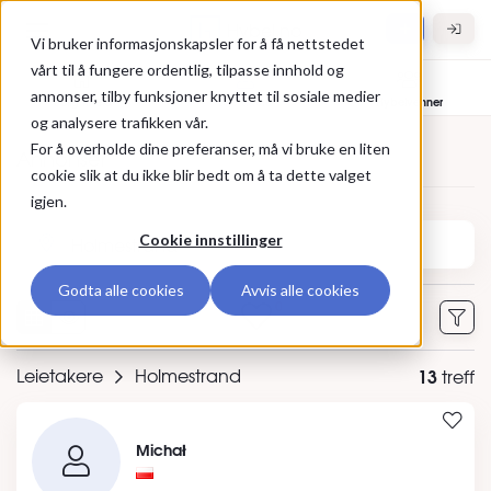
Gå til hovedinnhold
Hybel.no
Vi bruker informasjonskapsler for å få nettstedet
vårt til å fungere ordentlig, tilpasse innhold og
annonser, tilby funksjoner knyttet til sosiale medier
Bolig til leie
Leietakere
Hybelvenner
og analysere trafikken vår.
For å overholde dine preferanser, må vi bruke en liten
Annonser
cookie slik at du ikke blir bedt om å ta dette valget
igjen.
Søk etter sted eller annonse-ID
Cookie innstillinger
Godta alle cookies
Avvis alle cookies
0
Leietakere
Holmestrand
13
treff
Michał