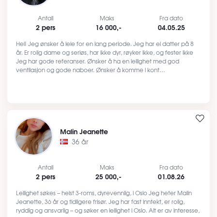
Antall
Maks
Fra dato
2 pers
16 000,-
04.05.25
Hei! Jeg ønsker å leie for en lang periode. Jeg har ei datter på 8
år. Er rolig dame og seriøs, har ikke dyr, røyker ikke, og fester ikke
Jeg har gode referanser. Ønsker å ha en leilighet med god
ventilasjon og gode naboer. Ønsker å komme i kont…
Malin Jeanette
36 år
Antall
Maks
Fra dato
2 pers
25 000,-
01.08.26
Leilighet søkes – helst 3-roms, dyrevennlig, i Oslo Jeg heter Malin
Jeanette, 36 år og tidligere frisør. Jeg har fast inntekt, er rolig,
ryddig og ansvarlig – og søker en leilighet i Oslo. Alt er av interesse,