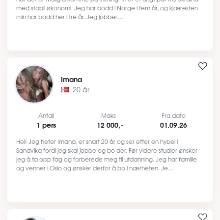
med stabil økonomi. Jeg har bodd i Norge i fem år, og kjæresten
min har bodd her i tre år. Jeg jobber…
Imana
20 år
Antall
Maks
Fra dato
1 pers
12 000,-
01.09.26
Hei! Jeg heter Imana, er snart 20 år og ser etter en hybel i
Sandvika fordi jeg skal jobbe og bo der. Før videre studier ønsker
jeg å ta opp fag og forberede meg til utdanning. Jeg har familie
og venner i Oslo og ønsker derfor å bo i nærheten. Je…