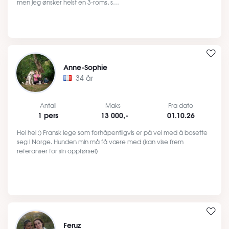
men jeg ønsker helst en 3-roms, s…
Anne-Sophie
34 år
Antall
Maks
Fra dato
1 pers
13 000,-
01.10.26
Hei hei :) Fransk lege som forhåpentligvis er på vei med å bosette
seg i Norge. Hunden min må få være med (kan vise frem
referanser for sin oppførsel)
Feruz