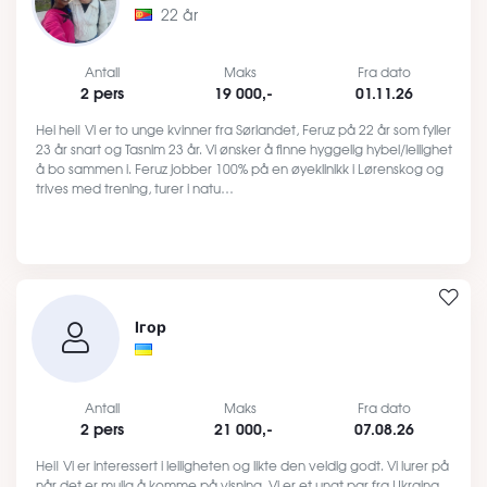
22 år
Antall
Maks
Fra dato
2 pers
19 000,-
01.11.26
Hei hei! Vi er to unge kvinner fra Sørlandet, Feruz på 22 år som fyller
23 år snart og Tasnim 23 år. Vi ønsker å finne hyggelig hybel/leilighet
å bo sammen i. Feruz jobber 100% på en øyeklinikk i Lørenskog og
trives med trening, turer i natu…
Ігор
Antall
Maks
Fra dato
2 pers
21 000,-
07.08.26
Hei! Vi er interessert i leiligheten og likte den veldig godt. Vi lurer på
når det er mulig å komme på visning. Vi er et ungt par fra Ukraina