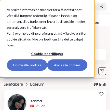
Gå til hovedinnhold
Hybel.no
Vi bruker informasjonskapsler for å få nettstedet
vårt til å fungere ordentlig, tilpasse innhold og
annonser, tilby funksjoner knyttet til sosiale medier
Bolig til leie
Leietakere
Hybelvenner
og analysere trafikken vår.
For å overholde dine preferanser, må vi bruke en liten
Annonser
cookie slik at du ikke blir bedt om å ta dette valget
igjen.
Søk etter sted eller annonse-ID
Cookie innstillinger
Godta alle cookies
Avvis alle cookies
0
Leietakere
Bærum
99
treff
Karima
32 år