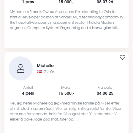
1 pers
15 000,-
08.07.26
My name is Francis Owusu Ansah, and I'm relocating to Oslo to
start a Developer position at Vander AS, a technology company in
the hospitality/property management sector. I hold a Master's
degree in Computer Systems Engineering and a Norwegian skill…
Michelle
22 år
Antall
Maks
Fra dato
4 pers
16 500,-
04.08.25
Hei, jeg heter Michelle og jeg «med min lille familie på 4» ser etter
et nytt sted i nærområdet. Vi er en rolig, snill og sosial familie. Vi ser
etter noe fortløpende, helst fra 25 august eller 01 september. Vi
elsker å bake, lage god mat, turer og …