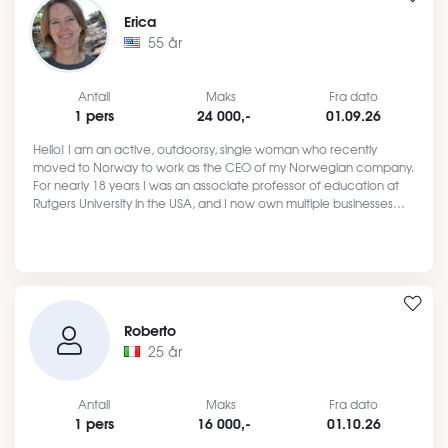
Erica
55 år
Antall
Maks
Fra dato
1 pers
24 000,-
01.09.26
Hello! I am an active, outdoorsy, single woman who recently
moved to Norway to work as the CEO of my Norwegian company.
For nearly 18 years I was an associate professor of education at
Rutgers University in the USA, and I now own multiple businesses…
Roberto
25 år
Antall
Maks
Fra dato
1 pers
16 000,-
01.10.26