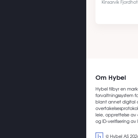
Kinsarvik Fjordho
jeg på Vg2 elekt
videregående sko
godt sted å bo i 
Om Hybel
Hybel tilbyr en mark
forvaltningssystem f
blant annet digital 
overtakelsesprotokoll
leie, opprettelse av
og ID-verifisering av
© Hybel AS 202