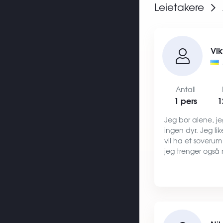
Leietakere
Vik
Antall
1 pers
1
Jeg bor alene, jeg
ingen dyr. Jeg like
vil ha et soverum 
jeg trenger også 
mine. Jeg har al
kjøleskap, vaske
oppvaskmaskin, 