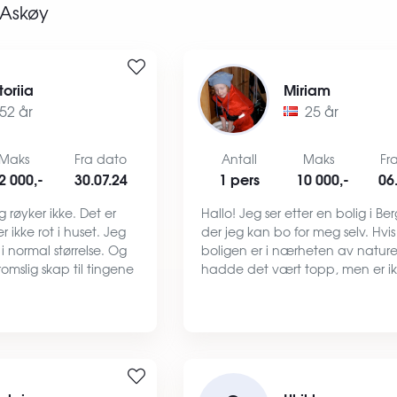
Askøy
toriia
Miriam
52 år
25 år
Maks
Fra dato
Antall
Maks
Fr
2 000,-
30.07.24
1 pers
10 000,-
06
 røyker ikke. Det er
Hallo! Jeg ser etter en bolig i Be
r ikke rot i huset. Jeg
der jeg kan bo for meg selv. Hvis
i normal størrelse. Og
boligen er i nærheten av natur
romslig skap til tingene
hadde det vært topp, men er ik
le nødvendige møbler:
krav. Jeg er en kreativ sjel som li
maskin,
produsere mine egne klær i ulike
lenesto…
og fasonger. Jeg føle…