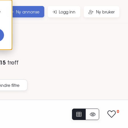
e
Ny annonse
Logg inn
Ny bruker
r
15
treff
Andre filtre
0