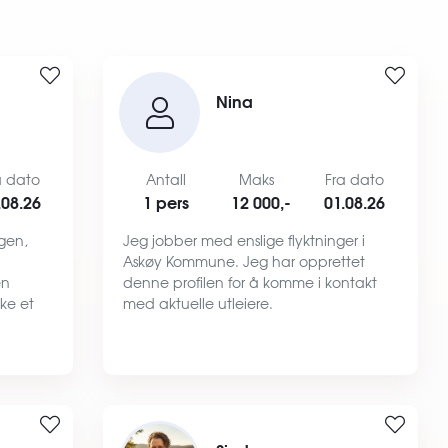
Nina
a dato
Antall
Maks
Fra dato
.08.26
1 pers
12 000,-
01.08.26
rgen,
Jeg jobber med enslige flyktninger i
Askøy Kommune. Jeg har opprettet
en
denne profilen for å komme i kontakt
ke et
med aktuelle utleiere.
ker å
 farger