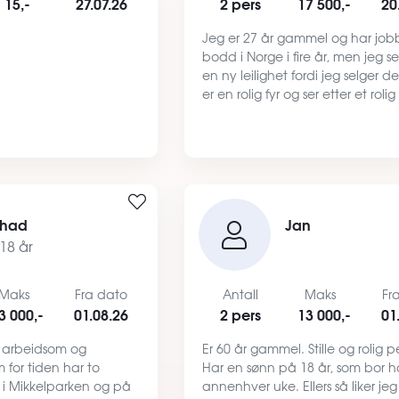
15,-
27.07.26
2 pers
17 500,-
20
Jeg er 27 år gammel og har job
bodd i Norge i fire år, men jeg se
en ny leilighet fordi jeg selger d
er en rolig fyr og ser etter et roli
bo over lengre tid. Jeg jobber s
bygningsarbeider og har arbeid
rundt.
rhad
Jan
18 år
Maks
Fra dato
Antall
Maks
Fr
3 000,-
01.08.26
2 pers
13 000,-
01
g, arbeidsom og
Er 60 år gammel. Stille og rolig p
m for tiden har to
Har en sønn på 18 år, som bor 
k, i Mikkelparken og på
annenhver uke. Ellers så liker je