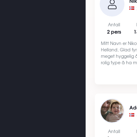
Nik
Antall
2 pers
1
Mitt Navn er Niko
Helland, Glad fyr
meget hyggelig å 
rolig type å ha m
slappe av å se f
feste. Liker at tin
der eg holde…
Ad
Antall