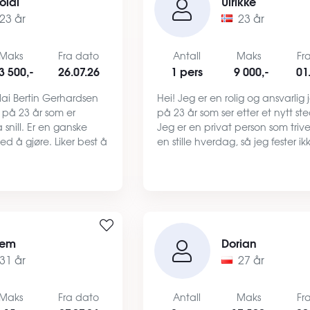
olai
Ulrikke
23 år
23 år
Maks
Fra dato
Antall
Maks
Fr
3 500,-
26.07.26
1 pers
9 000,-
01
lai Bertin Gerhardsen
Hei! Jeg er en rolig og ansvarlig 
 på 23 år som er
på 23 år som ser etter et nytt st
snill. Er en ganske
Jeg er en privat person som tri
ed å gjøre. Liker best å
en stille hverdag, så jeg fester ik
ilm enn å være ute å
røyker ikke og har sjeldent besøk
g er ryddig og på stell
har fast inntekt fra NAV via AAP 
en trygg…
em
Dorian
31 år
27 år
Maks
Fra dato
Antall
Maks
Fr