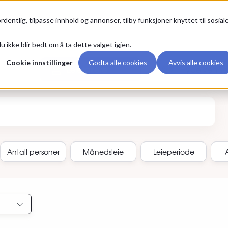
Premium
rdentlig, tilpasse innhold og annonser, tilby funksjoner knyttet til sosial
u ikke blir bedt om å ta dette valget igjen.
Cookie innstillinger
Godta alle cookies
Avvis alle cookies
Leietakere
Hybelvenne
annonse-ID
Antall
personer
Månedsleie
Leieperiode