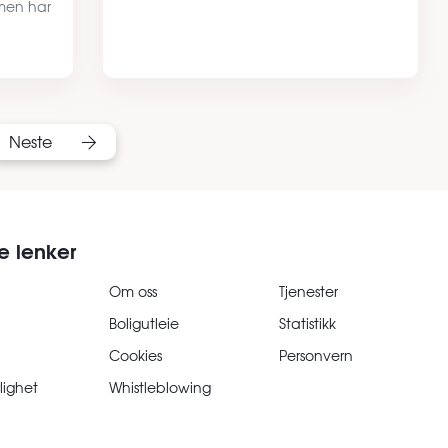
 men har
Neste
e lenker
Om oss
Tjenester
Boligutleie
Statistikk
Cookies
Personvern
lighet
Whistleblowing