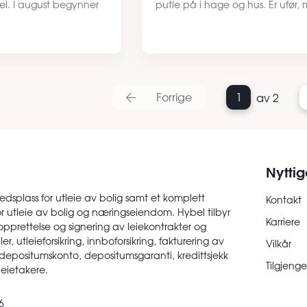
tel. I august begynner
putle på i hage og hus. Er ufør,
ro på Årstad
en god uføretrygd.
le og håper å finne et
Bergen - alle …
Forrige
1
av 2
Nyttig
edsplass for utleie av bolig samt et komplett
Kontakt
or utleie av bolig og næringseiendom. Hybel tilbyr
Karriere
opprettelse og signering av leiekontrakter og
er, utleieforsikring, innboforsikring, fakturering av
Vilkår
 depositumskonto, depositumsgaranti, kredittsjekk
Tilgjenge
 leietakere.
6