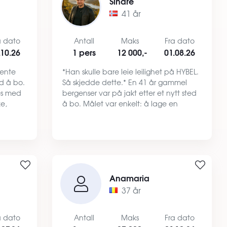
Sindre
41 år
a dato
Antall
Maks
Fra dato
.10.26
1 pers
12 000,-
01.08.26
jente
*Han skulle bare leie leilighet på HYBEL.
ed å bo.
Så skjedde dette.* En 41 år gammel
ves med
bergenser var på jakt etter et nytt sted
ke,
å bo. Målet var enkelt: å lage en
. Jeg
boligannonse som skilte seg litt ut. Første
og er
forsøk ble... helt greit. En trygg og ryddig
te…
Anamaria
37 år
a dato
Antall
Maks
Fra dato