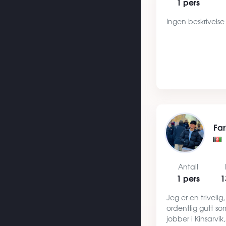
1 pers
Ingen beskrivelse
Fa
Antall
1 pers
1
Jeg er en triveli
ordentlig gutt so
jobber i Kinsarvi