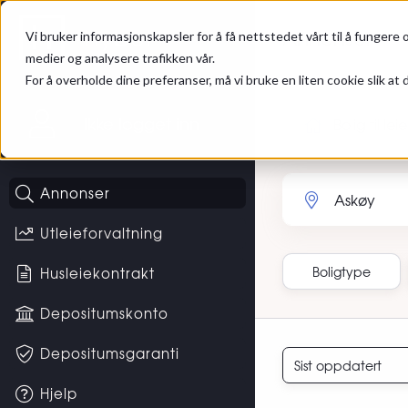
Gå til hovedinnhold
Hybel
Annonser
Vi bruker informasjonskapsler for å få nettstedet vårt til å fungere o
medier og analysere trafikken vår.
For å overholde dine preferanser, må vi bruke en liten cookie slik at d
Ikke logget inn
Bolig til leie
Søk etter sted eller 
Annonser
Utleieforvaltning
Boligtype
Husleiekontrakt
Depositumskonto
Sortering
Depositumsgaranti
Hjelp