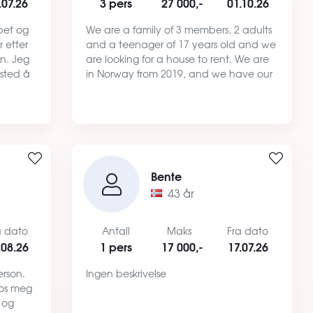
.07.26
3 pers
27 000,-
01.10.26
bet og
We are a family of 3 members, 2 adults
r etter
and a teenager of 17 years old and we
en. Jeg
are looking for a house to rent. We are
g sted å
in Norway from 2019, and we have our
om
own cleaning company. We are very
 året
serious and clean persons and we take
care of every house t…
Bente
43 år
a dato
Antall
Maks
Fra dato
.08.26
1 pers
17 000,-
17.07.26
erson.
Ingen beskrivelse
hos meg
g og