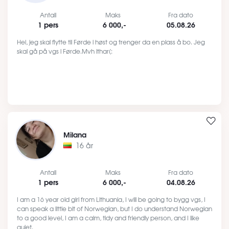
Antall
Maks
Fra dato
1 pers
6 000,-
05.08.26
Hei, jeg skal flytte til Førde i høst og trenger da en plass å bo. Jeg
skal gå på vgs i Førde.Mvh ithar(:
Milana
16 år
Antall
Maks
Fra dato
1 pers
6 000,-
04.08.26
I am a 16 year old girl from Lithuania, I will be going to bygg vgs, I
can speak a little bit of Norwegian, but I do understand Norwegian
to a good level, I am a calm, tidy and friendly person, and I like
quiet.