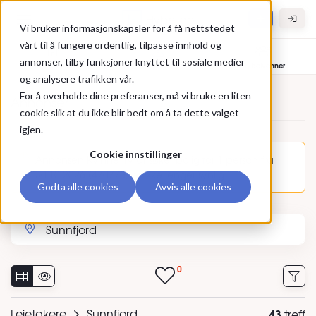
Gå til hovedinnhold
Hybel.no
Vi bruker informasjonskapsler for å få nettstedet
vårt til å fungere ordentlig, tilpasse innhold og
annonser, tilby funksjoner knyttet til sosiale medier
Bolig til leie
Leietakere
Hybelvenner
og analysere trafikken vår.
For å overholde dine preferanser, må vi bruke en liten
Annonser
cookie slik at du ikke blir bedt om å ta dette valget
igjen.
Cookie innstillinger
Annonsen Kvinne 19 år søker bolig for 1 person fra
30.10.2026 (470775) er ikke lenger synlig.
Godta alle cookies
Avvis alle cookies
Søk etter sted eller annonse-ID
0
Leietakere
Sunnfjord
43
treff