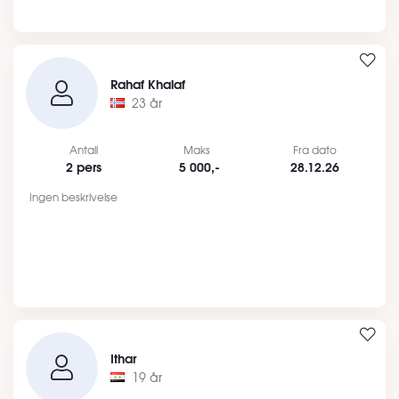
Rahaf Khalaf
23 år
Antall
Maks
Fra dato
2 pers
5 000,-
28.12.26
Ingen beskrivelse
Ithar
19 år