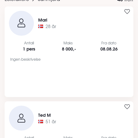
Mari
28 år
Antall
Maks
Fra dato
1 pers
8 000,-
08.08.26
Ingen beskrivelse
Ted M
51 år
Antall
Maks
Fra dato