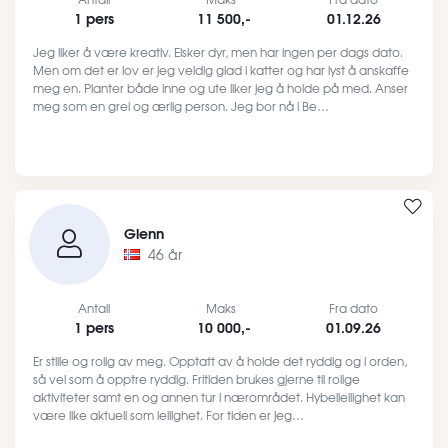
1 pers
11 500,-
01.12.26
Jeg liker å være kreativ. Elsker dyr, men har ingen per dags dato.
Men om det er lov er jeg veldig glad i katter og har lyst å anskaffe
meg en. Planter både inne og ute liker jeg å holde på med. Anser
meg som en grei og ærlig person. Jeg bor nå i Be…
Glenn
46 år
Antall
Maks
Fra dato
1 pers
10 000,-
01.09.26
Er stille og rolig av meg. Opptatt av å holde det ryddig og i orden,
så vel som å opptre ryddig. Fritiden brukes gjerne til rolige
aktiviteter samt en og annen tur i nærområdet. Hybelleilighet kan
være like aktuell som leilighet. For tiden er jeg…