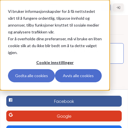
Gå til hovedinnhold
Hybel.no
Vi bruker informasjonskapsler for å få nettstedet
vårt til å fungere ordentlig, tilpasse innhold og
annonser, tilby funksjoner knyttet til sosiale medier
Logg inn
og analysere trafikken vår.
For å overholde dine preferanser, må vi bruke en liten
Logg inn
cookie slik at du ikke blir bedt om å ta dette valget
Du må være logget inn for å få tilgang til denne
igjen.
siden.
Cookie innstillinger
Bruk ekstern konto
Godta alle cookies
Avvis alle cookies
Logg inn med ekstern brukerkonto
Facebook
Google