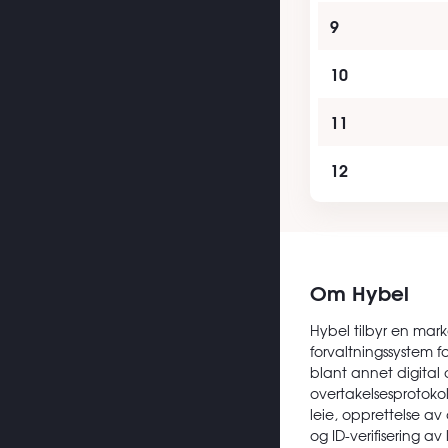
9
10
11
12
Om Hybel
Hybel tilbyr en mark
forvaltningssystem f
blant annet digital 
overtakelsesprotokoll
leie, opprettelse av
og ID-verifisering av