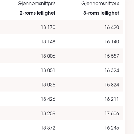
Gjennomsnittpris
Gjennomsnittpris
2-roms leilighet
3-roms leilighet
13 170
16 420
13 148
16 140
13 006
15 557
13 051
16 324
13 036
15 824
13 426
16 211
13 259
17 606
13 372
16 245