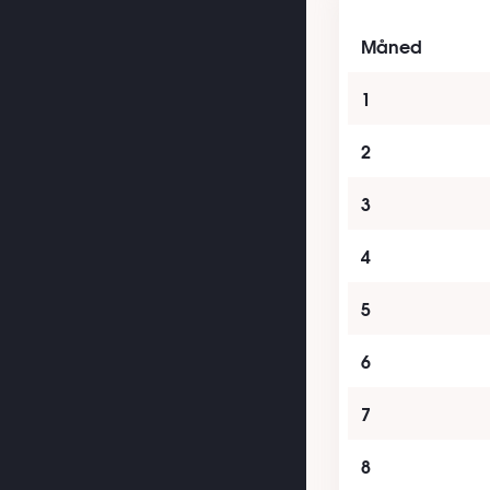
Måned
1
2
3
4
5
6
7
8