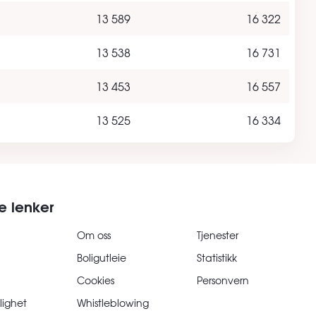
13 589
16 322
13 538
16 731
13 453
16 557
13 525
16 334
e lenker
Om oss
Tjenester
Boligutleie
Statistikk
Cookies
Personvern
lighet
Whistleblowing