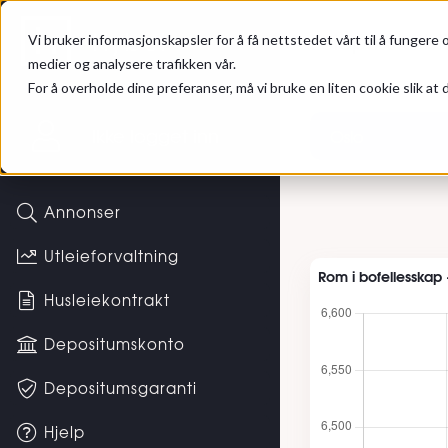
Gå til hovedinnhold
Hybel
Leieprisstatist
Vi bruker informasjonskapsler for å få nettstedet vårt til å fungere o
medier og analysere trafikken vår.
For å overholde dine preferanser, må vi bruke en liten cookie slik at d
Ikke logget inn
Oslo
Annonser
Utleieforvaltning
Rom i bofellesskap 
Husleiekontrakt
Depositumskonto
Depositumsgaranti
Hjelp