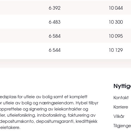
6 392
10 044
6 483
10 300
6 584
10 095
6 544
10 129
Nyttig
edsplass for utleie av bolig samt et komplett
Kontakt
or utleie av bolig og næringseiendom. Hybel tilbyr
Karriere
opprettelse og signering av leiekontrakter og
er, utleieforsikring, innboforsikring, fakturering av
Vilkår
 depositumskonto, depositumsgaranti, kredittsjekk
Tilgjenge
 leietakere.