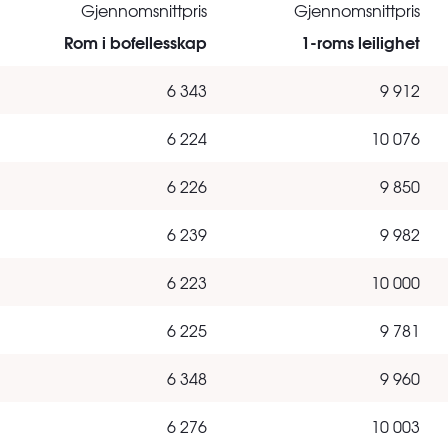
Gjennomsnittpris
Gjennomsnittpris
Rom i bofellesskap
1-roms leilighet
6 343
9 912
6 224
10 076
6 226
9 850
6 239
9 982
6 223
10 000
6 225
9 781
6 348
9 960
6 276
10 003