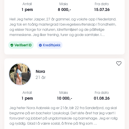
Antall
Maks
Fra dato
1 pers
8 000,-
15.07.26
Hei! Jeg heter Jasper, 27 år gammel, og vokste opp i Nederland.
Jeg tok en toårig mastergrad i bevegelsesvitenskap i Trondheim,
og elsker Norge for naturen, idrettsmiljøet og de pålitelige
menneskene. Jeg liker trening, turer og gode samtaler. I…
Verifisert ID
Kredittsjekk
Nora
21 år
Antall
Maks
Fra dato
1 pers
10 000,-
01.08.26
Jeg heter Nora Aabrekk og er 21år, blir 22 fra Sandefjord, og skal
begynne på en bachelor i psykologi. Det siste året har jeg vært i
forsvaret og jobbet på ungdomsskole og barnehage. Jeg er rolig
og ryddig. Glad i å være sosial, å finne på ting som …