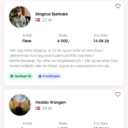
Magnus Bjørbæk
22 år
Antall
Maks
Fra dato
Flere
6 500,-
16.08.26
Hei! Jeg heter Magnus, er 22 år og ser etter et sted å bo i
Lillehammer hvor jeg skal studere på INN, bachelor i
idrettsvitenskap. Ser etter en langtidsleie på 1-3år og ser etter å bo
i enten kollektiv eller en hybel. Jeg er en sosial person som els…
Verifisert ID
Kredittsjekk
Hedda Wangen
24 år
Antall
Maks
Fra dato