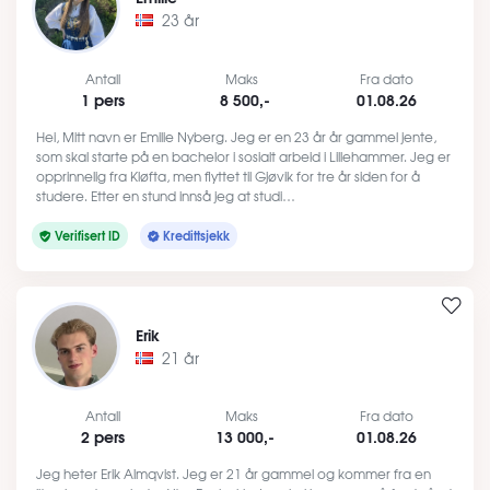
23 år
Antall
Maks
Fra dato
1 pers
8 500,-
01.08.26
Hei, Mitt navn er Emilie Nyberg. Jeg er en 23 år år gammel jente,
som skal starte på en bachelor i sosialt arbeid i Lillehammer. Jeg er
opprinnelig fra Kløfta, men flyttet til Gjøvik for tre år siden for å
studere. Etter en stund innså jeg at studi…
Verifisert ID
Kredittsjekk
Erik
21 år
Antall
Maks
Fra dato
2 pers
13 000,-
01.08.26
Jeg heter Erik Almqvist. Jeg er 21 år gammel og kommer fra en