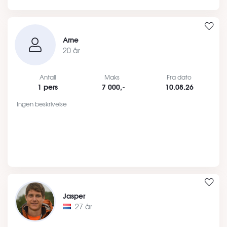
Arne
20 år
Antall
Maks
Fra dato
1 pers
7 000,-
10.08.26
Ingen beskrivelse
Jasper
27 år