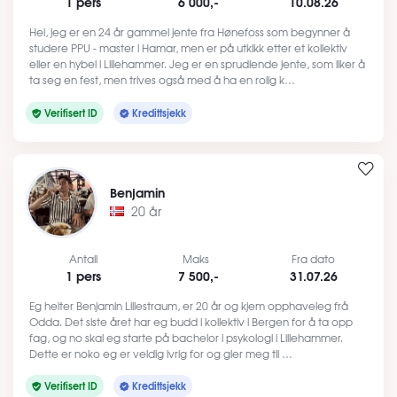
1 pers
6 000,-
10.08.26
Hei, jeg er en 24 år gammel jente fra Hønefoss som begynner å
studere PPU - master i Hamar, men er på utkikk etter et kollektiv
eller en hybel i Lillehammer. Jeg er en sprudlende jente, som liker å
ta seg en fest, men trives også med å ha en rolig k…
Verifisert ID
Kredittsjekk
Benjamin
20 år
Antall
Maks
Fra dato
1 pers
7 500,-
31.07.26
Eg heiter Benjamin Lillestraum, er 20 år og kjem opphaveleg frå
Odda. Det siste året har eg budd i kollektiv i Bergen for å ta opp
fag, og no skal eg starte på bachelor i psykologi i Lillehammer.
Dette er noko eg er veldig ivrig for og gler meg til …
Verifisert ID
Kredittsjekk