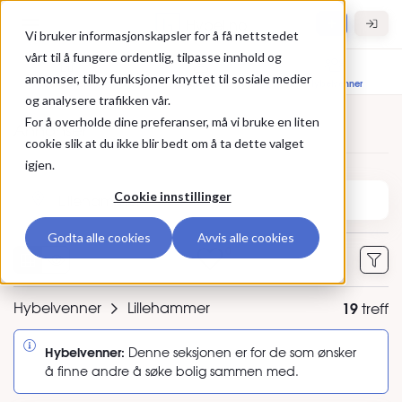
Gå til hovedinnhold
Hybel.no
Vi bruker informasjonskapsler for å få nettstedet
vårt til å fungere ordentlig, tilpasse innhold og
annonser, tilby funksjoner knyttet til sosiale medier
Bolig til leie
Leietakere
Hybelvenner
og analysere trafikken vår.
For å overholde dine preferanser, må vi bruke en liten
Annonser
cookie slik at du ikke blir bedt om å ta dette valget
igjen.
Søk etter sted eller annonse-ID
Cookie innstillinger
Godta alle cookies
Avvis alle cookies
0
Hybelvenner
Lillehammer
19
treff
Hybelvenner:
Denne seksjonen er for de som ønsker
å finne andre å søke bolig sammen med.