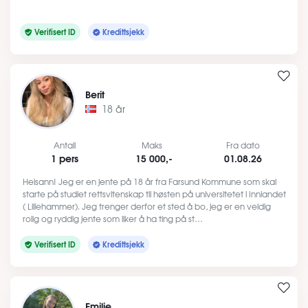
Verifisert ID
Kredittsjekk
Berit
18 år
Antall
Maks
Fra dato
1 pers
15 000,-
01.08.26
Heisann! Jeg er en jente på 18 år fra Farsund Kommune som skal
starte på studiet rettsvitenskap til høsten på universitetet i Innlandet
( Lillehammer). Jeg trenger derfor et sted å bo, jeg er en veldig
rolig og ryddig jente som liker å ha ting på st…
Verifisert ID
Kredittsjekk
Emilie