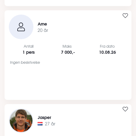
Arne
20 år
Antall
Maks
Fra dato
1 pers
7 000,-
10.08.26
Ingen beskrivelse
Jasper
27 år