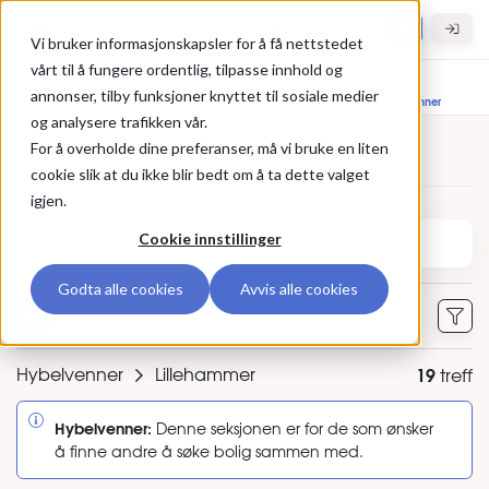
Gå til hovedinnhold
Hybel.no
Vi bruker informasjonskapsler for å få nettstedet
vårt til å fungere ordentlig, tilpasse innhold og
annonser, tilby funksjoner knyttet til sosiale medier
Bolig til leie
Leietakere
Hybelvenner
og analysere trafikken vår.
For å overholde dine preferanser, må vi bruke en liten
Annonser
cookie slik at du ikke blir bedt om å ta dette valget
igjen.
Søk etter sted eller annonse-ID
Cookie innstillinger
Godta alle cookies
Avvis alle cookies
0
Hybelvenner
Lillehammer
19
treff
Hybelvenner:
Denne seksjonen er for de som ønsker
å finne andre å søke bolig sammen med.