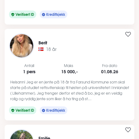
Verifisert ID
Kredittsjekk
Berit
18 år
Antall
Maks
Fra dato
1 pers
15 000,-
01.08.26
Heisann! Jeg er en jente på 18 år fra Farsund Kommune som skal
starte på studiet rettsvitenskap til høsten på universitetet i Innlandet
( Lillehammer). Jeg trenger derfor et sted å bo, jeg er en veldig
rolig og ryddig jente som liker å ha ting på st…
Verifisert ID
Kredittsjekk
Emilie