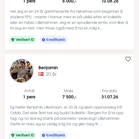
1 pers
6 000,-
10.08.26
Hei, jeg er en 24 år gammel jente fra Hønefoss som begynner å
studere PPU - master i Hamar, men er på utkikk etter et kollektiv
eller en hybel i Lillehammer. Jeg er en sprudlende jente, som liker å
ta seg en fest, men trives også med å ha en rolig k…
Verifisert ID
Kredittsjekk
Benjamin
20 år
Antall
Maks
Fra dato
1 pers
7 500,-
31.07.26
Eg heiter Benjamin Lillestraum, er 20 år og kjem opphaveleg frå
Odda. Det siste året har eg budd i kollektiv i Bergen for å ta opp
fag, og no skal eg starte på bachelor i psykologi i Lillehammer.
Dette er noko eg er veldig ivrig for og gler meg til …
Verifisert ID
Kredittsjekk