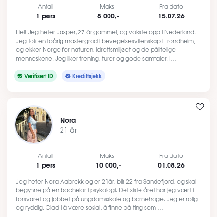
Antall
Maks
Fra dato
1 pers
8 000,-
15.07.26
Hei! Jeg heter Jasper, 27 år gammel, og vokste opp i Nederland.
Jeg tok en toårig mastergrad i bevegelsesvitenskap i Trondheim,
og elsker Norge for naturen, idrettsmiljøet og de pålitelige
menneskene. Jeg liker trening, turer og gode samtaler. I…
Verifisert ID
Kredittsjekk
Nora
21 år
Antall
Maks
Fra dato
1 pers
10 000,-
01.08.26
Jeg heter Nora Aabrekk og er 21år, blir 22 fra Sandefjord, og skal
begynne på en bachelor i psykologi. Det siste året har jeg vært i
forsvaret og jobbet på ungdomsskole og barnehage. Jeg er rolig
og ryddig. Glad i å være sosial, å finne på ting som …