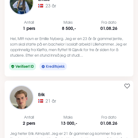
23 år
Antall
Maks
Fra dato
1 pers
8 500,-
01.08.26
Hei, Mitt navn er Emilie Nyberg. Jeg er en 23 år år gammel jente,
som skal starte på en bachelor i sosialt arbeid i Lillehammer. Jeg er
opprinnelig fra Kløfta, men flyttet til Gjøvik for tre år siden for å
studere. Etter en stund innså jeg at studi…
Verifisert ID
Kredittsjekk
Erik
21 år
Antall
Maks
Fra dato
2 pers
13 000,-
01.08.26
Jeg heter Erik Almqvist. Jeg er 21 år gammel og kommer fra en