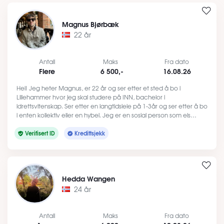
Magnus Bjørbæk
22 år
Antall
Maks
Fra dato
Flere
6 500,-
16.08.26
Hei! Jeg heter Magnus, er 22 år og ser etter et sted å bo i
Lillehammer hvor jeg skal studere på INN, bachelor i
idrettsvitenskap. Ser etter en langtidsleie på 1-3år og ser etter å bo
i enten kollektiv eller en hybel. Jeg er en sosial person som els…
Verifisert ID
Kredittsjekk
Hedda Wangen
24 år
Antall
Maks
Fra dato