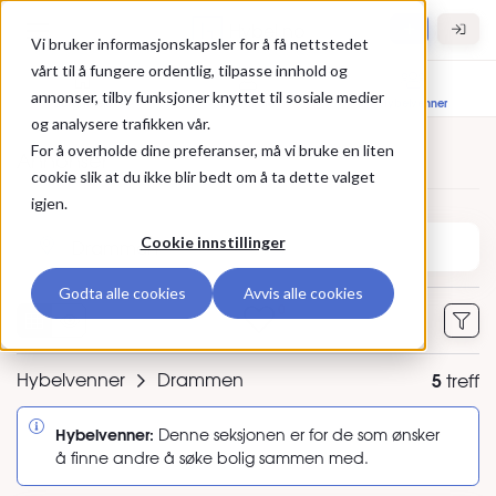
Gå til hovedinnhold
Hybel.no
Vi bruker informasjonskapsler for å få nettstedet
vårt til å fungere ordentlig, tilpasse innhold og
annonser, tilby funksjoner knyttet til sosiale medier
Bolig til leie
Leietakere
Hybelvenner
og analysere trafikken vår.
For å overholde dine preferanser, må vi bruke en liten
Annonser
cookie slik at du ikke blir bedt om å ta dette valget
igjen.
Søk etter sted eller annonse-ID
Cookie innstillinger
Godta alle cookies
Avvis alle cookies
0
Hybelvenner
Drammen
5
treff
Hybelvenner:
Denne seksjonen er for de som ønsker
å finne andre å søke bolig sammen med.