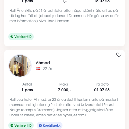
1 pers
1,-
18.07.26
Hej! Är en kille på 21 år och letar efter något skönt ställe att bo på
då jag har fått ett jobberbjudande i Drammen. Hör gärna av er för
mer information:) Mvh Linus Hansson
Verifisert ID
Ahmad
22 år
Antall
Maks
Fra dato
1 pers
7 000,-
01.07.23
Hei! Jeg heter Ahmad, er 23 år og skal til høsten starte på master i
menneskerettigheter og flerkulturalitet ved Universitetet i Sørøst-
Norge (campus Drammen). Jeg ser etter et hyggelig sted å bo
under studiene, enten det er en hybel, et rom i…
Verifisert ID
Kredittsjekk