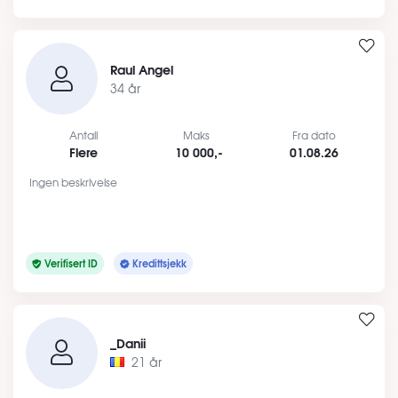
Raul Angel
34 år
Antall
Maks
Fra dato
Flere
10 000,-
01.08.26
Ingen beskrivelse
Verifisert ID
Kredittsjekk
_Danii
21 år