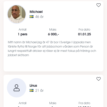
Michael
46 år
Antall
Maks
Fra dato
1 pers
6 000,-
01.01.25
Mitt namn är Michael jag är 47 år bor i Sverige i Uppsala men
tänkte flytta till Norge för att jobba inom vården som Person är
lungnt respektfullt dricker ej röker ej är mest fokus på träning och
jobbet skötsam
Linus
21 år
Antall
Maks
Fra dato