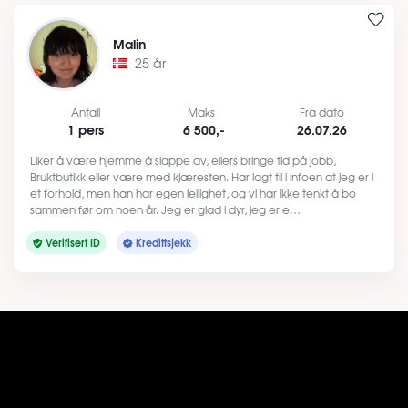
Malin
25 år
Antall
Maks
Fra dato
1 pers
6 500,-
26.07.26
Liker å være hjemme å slappe av, ellers bringe tid på jobb,
Bruktbutikk eller være med kjæresten. Har lagt til i infoen at jeg er i
et forhold, men han har egen leilighet, og vi har ikke tenkt å bo
sammen før om noen år. Jeg er glad i dyr, jeg er e…
Verifisert ID
Kredittsjekk