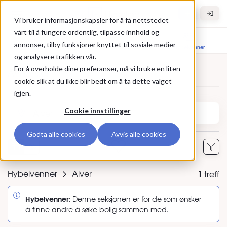
Gå til hovedinnhold
Hybel.no
Vi bruker informasjonskapsler for å få nettstedet
vårt til å fungere ordentlig, tilpasse innhold og
annonser, tilby funksjoner knyttet til sosiale medier
Bolig til leie
Leietakere
Hybelvenner
og analysere trafikken vår.
For å overholde dine preferanser, må vi bruke en liten
Annonser
cookie slik at du ikke blir bedt om å ta dette valget
igjen.
Søk etter sted eller annonse-ID
Cookie innstillinger
Godta alle cookies
Avvis alle cookies
0
Hybelvenner
Alver
1
treff
Hybelvenner:
Denne seksjonen er for de som ønsker
å finne andre å søke bolig sammen med.