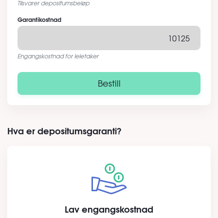
Tilsvarer depositumsbeløp
Garantikostnad
Engangskostnad for leietaker
Bestill
Hva er depositumsgaranti?
Lav engangskostnad