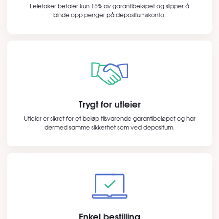
Leietaker betaler kun 15% av garantibeløpet og slipper å
binde opp penger på depositumskonto.
Trygt for utleier
Utleier er sikret for et beløp tilsvarende garantibeløpet og har
dermed samme sikkerhet som ved depositum.
Enkel bestilling