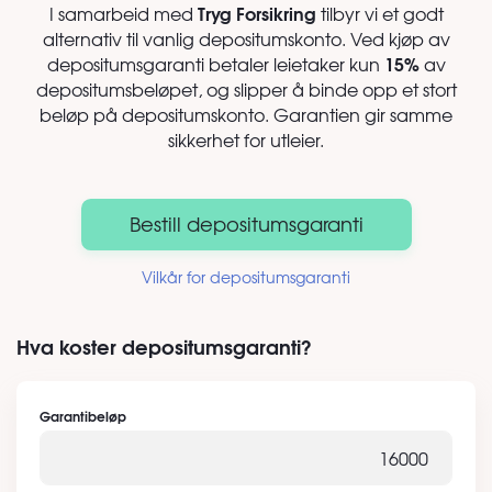
Tryg Forsikring
I samarbeid med
tilbyr vi et godt
alternativ til vanlig depositumskonto. Ved kjøp av
15%
depositumsgaranti betaler leietaker kun
av
depositumsbeløpet, og slipper å binde opp et stort
beløp på depositumskonto. Garantien gir samme
sikkerhet for utleier.
Bestill depositumsgaranti
Vilkår for depositumsgaranti
Hva koster depositumsgaranti?
Garantibeløp