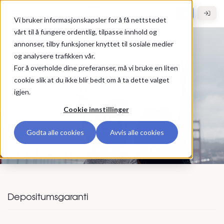
Gå til hovedinnhold
Hybel.no
Vi bruker informasjonskapsler for å få nettstedet
vårt til å fungere ordentlig, tilpasse innhold og
annonser, tilby funksjoner knyttet til sosiale medier
og analysere trafikken vår.
For å overholde dine preferanser, må vi bruke en liten
cookie slik at du ikke blir bedt om å ta dette valget
igjen.
Cookie innstillinger
Godta alle cookies
Avvis alle cookies
Depositumsgaranti
Depositumsgaranti