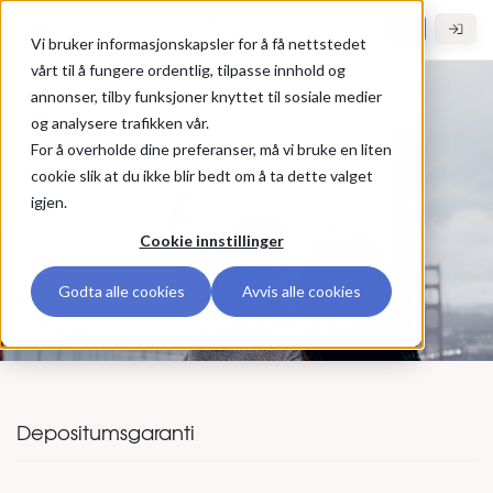
Gå til hovedinnhold
Hybel.no
Vi bruker informasjonskapsler for å få nettstedet
vårt til å fungere ordentlig, tilpasse innhold og
annonser, tilby funksjoner knyttet til sosiale medier
og analysere trafikken vår.
For å overholde dine preferanser, må vi bruke en liten
cookie slik at du ikke blir bedt om å ta dette valget
igjen.
Cookie innstillinger
Godta alle cookies
Avvis alle cookies
Depositumsgaranti
Depositumsgaranti