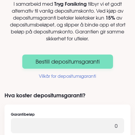
Tryg Forsikring
I samarbeid med
tilbyr vi et godt
alternativ til vanlig depositumskonto. Ved kjøp av
15%
depositumsgaranti betaler leietaker kun
av
depositumsbeløpet, og slipper å binde opp et stort
beløp på depositumskonto. Garantien gir samme
sikkerhet for utleier.
Bestill depositumsgaranti
Vilkår for depositumsgaranti
Hva koster depositumsgaranti?
Garantibeløp