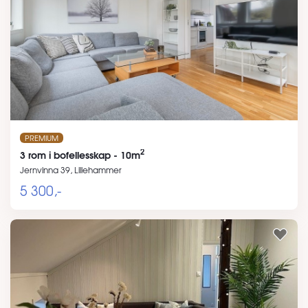
PREMIUM
2
3 rom i bofellesskap - 10m
Jernvinna 39, Lillehammer
5 300,-