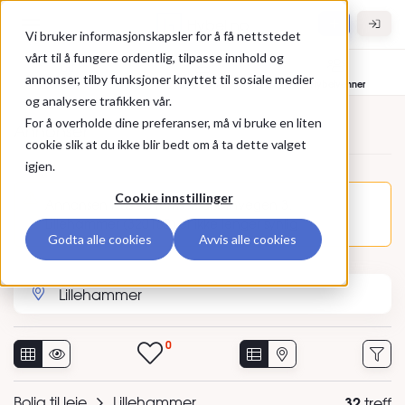
Gå til hovedinnhold
Hybel.no
Vi bruker informasjonskapsler for å få nettstedet
vårt til å fungere ordentlig, tilpasse innhold og
annonser, tilby funksjoner knyttet til sosiale medier
Bolig til leie
Leietakere
Hybelvenner
og analysere trafikken vår.
For å overholde dine preferanser, må vi bruke en liten
Annonser
cookie slik at du ikke blir bedt om å ta dette valget
igjen.
Cookie innstillinger
Annonsen Hus - 5 roms, Breisethvegen 3,
Lillehammer (320180) er ikke lenger synlig.
Godta alle cookies
Avvis alle cookies
Søk etter sted eller annonse-ID
0
Bolig til leie
Lillehammer
32
treff