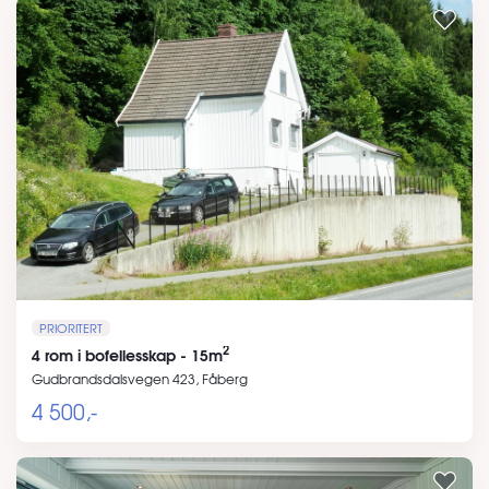
PRIORITERT
2
4 rom i bofellesskap - 15m
Gudbrandsdalsvegen 423, Fåberg
4 500,-