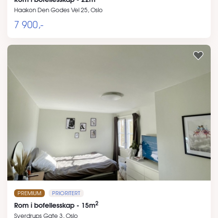
Haakon Den Godes Vei 25, Oslo
7 900,-
PREMIUM
PRIORITERT
2
Rom i bofellesskap - 15m
Sverdrups Gate 3, Oslo