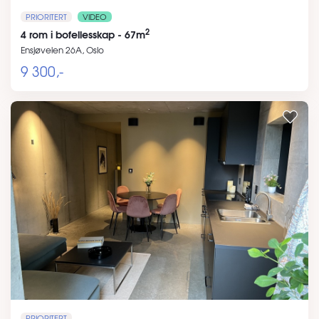
PRIORITERT
VIDEO
2
4 rom i bofellesskap - 67m
Ensjøveien 26A, Oslo
9 300,-
PRIORITERT