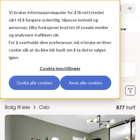
Gå til hovedinnhold
Hybel.no
Vi bruker informasjonskapsler for å få nettstedet
vårt til å fungere ordentlig, tilpasse innhold og
annonser, tilby funksjoner knyttet til sosiale medier
Bolig til leie
Leietakere
Hybelvenner
og analysere trafikken vår.
For å overholde dine preferanser, må vi bruke en liten
Annonser
cookie slik at du ikke blir bedt om å ta dette valget
igjen.
Søk etter sted eller annonse-ID
Cookie innstillinger
Godta alle cookies
Avvis alle cookies
0
Bolig til leie
Oslo
877
treff