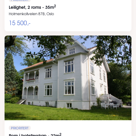
2
Leilighet, 2 roms - 35m
Holmenkollveien 87B, Oslo
15 500,-
PRIORITERT
2
Rom i bofellesskap - 22m