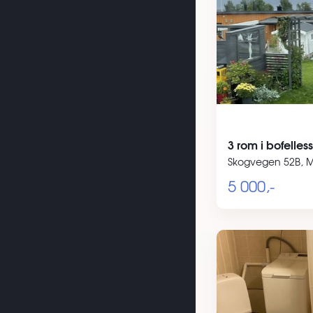
3 rom i bofelle
Skogvegen 52B, 
5 000,-