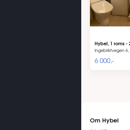
Hybel, 1 roms -
Ingebriktvegen 6
6 000,-
Om Hybel