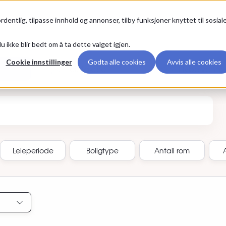
Premium
rdentlig, tilpasse innhold og annonser, tilby funksjoner knyttet til sosial
u ikke blir bedt om å ta dette valget igjen.
Cookie innstillinger
Godta alle cookies
Avvis alle cookies
Leietakere
Hybelvenne
annonse-ID
Leieperiode
Boligtype
Antall rom