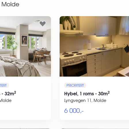
Molde
TERT
PRIORITERT
2
2
s - 32m
Hybel, 1 roms - 30m
 Molde
Lyngvegen 11, Molde
6 000,-