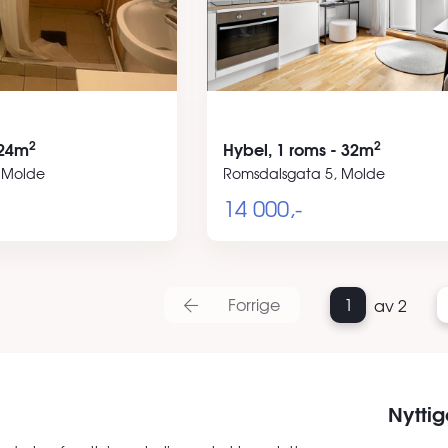
2
2
 24m
Hybel, 1 roms - 32m
, Molde
Romsdalsgata 5, Molde
14 000,-
Forrige
1
av 2
Nyttig