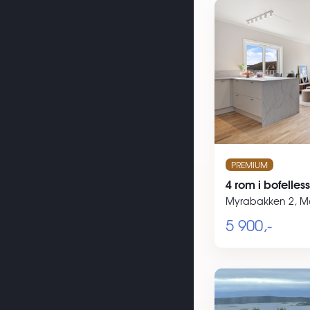
PREMIUM
4 rom i bofelle
Myrabakken 2, M
5 900,-