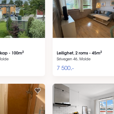
2
2
sskap - 100m
Leilighet, 2 roms - 45m
Molde
Sirivegen 46, Molde
7 500,-