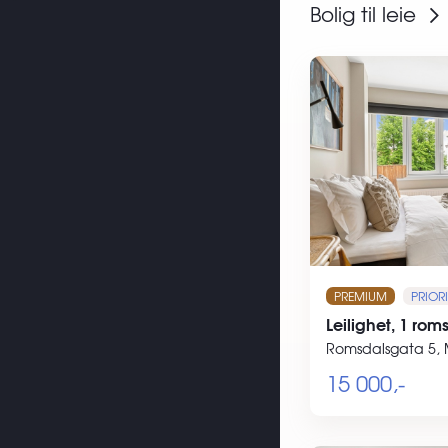
Bolig til leie
PREMIUM
PRIORI
Leilighet, 1 rom
Romsdalsgata 5,
15 000,-