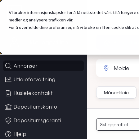
Gå til hovedinnhold
Hybel
Annonser
Vi bruker informasjonskapsler for å få nettstedet vårt til å fungere o
medier og analysere trafikken vår.
For å overholde dine preferanser, må vi bruke en liten cookie slik at d
Ikke logget inn
Bolig til leie
Søk etter sted eller 
Annonser
Utleieforvaltning
Månedsleie
Husleiekontrakt
Depositumskonto
Sortering
Depositumsgaranti
Hjelp