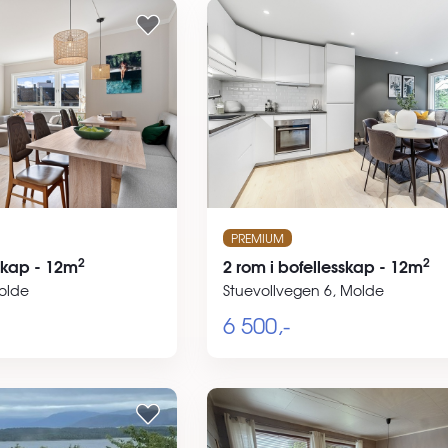
PREMIUM
2
2
sskap - 12m
2 rom i bofellesskap - 12m
olde
Stuevollvegen 6, Molde
6 500,-