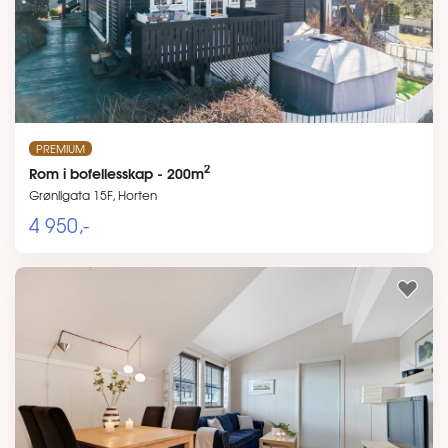
PREMIUM
2
Rom i bofellesskap - 200m
Grønligata 15F, Horten
4 950,-