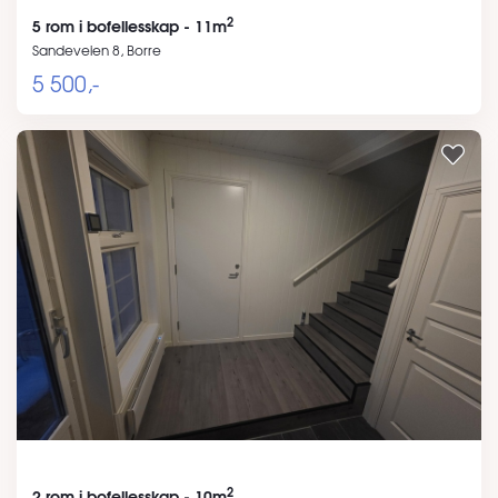
2
5 rom i bofellesskap - 11m
Sandeveien 8, Borre
5 500,-
2
2 rom i bofellesskap - 10m