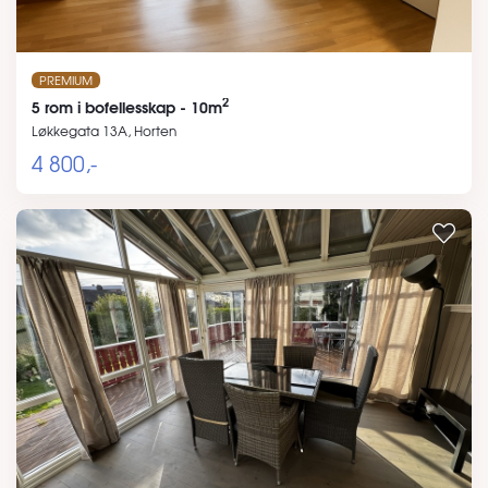
PREMIUM
2
5 rom i bofellesskap - 10m
Løkkegata 13A, Horten
4 800,-