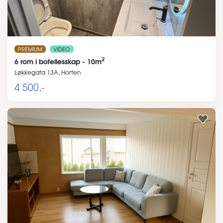
PREMIUM
VIDEO
2
6 rom i bofellesskap - 10m
Løkkegata 13A, Horten
4 500,-