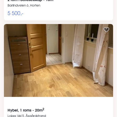
Barlindveien 6, Horten
5 500,-
2
Hybel, 1 roms - 20m
Lokes Vei 5, Åsgårdstrand