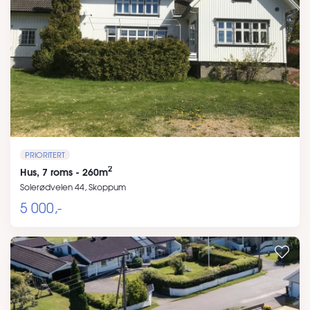
PRIORITERT
2
Hus, 7 roms - 260m
Solerødveien 44, Skoppum
5 000,-