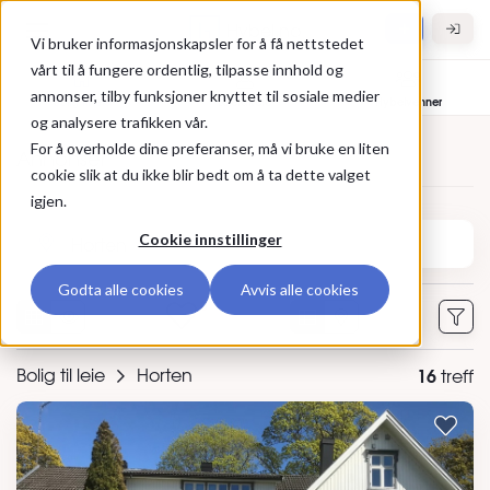
Gå til hovedinnhold
Hybel.no
Vi bruker informasjonskapsler for å få nettstedet
vårt til å fungere ordentlig, tilpasse innhold og
annonser, tilby funksjoner knyttet til sosiale medier
Bolig til leie
Leietakere
Hybelvenner
og analysere trafikken vår.
For å overholde dine preferanser, må vi bruke en liten
Annonser
cookie slik at du ikke blir bedt om å ta dette valget
igjen.
Søk etter sted eller annonse-ID
Cookie innstillinger
Godta alle cookies
Avvis alle cookies
0
Bolig til leie
Horten
16
treff