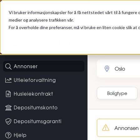
Gå til hovedinnhold
Hybel
Annonser
Vi bruker informasjonskapsler for å få nettstedet vårt til å fungere o
medier og analysere trafikken vår.
For å overholde dine preferanser, må vi bruke en liten cookie slik at d
Ikke logget inn
Bolig til leie
Søk etter sted eller 
Annonser
Utleieforvaltning
Boligtype
Husleiekontrakt
Depositumskonto
Sortering
Depositumsgaranti
Annonsen Kv
Hjelp