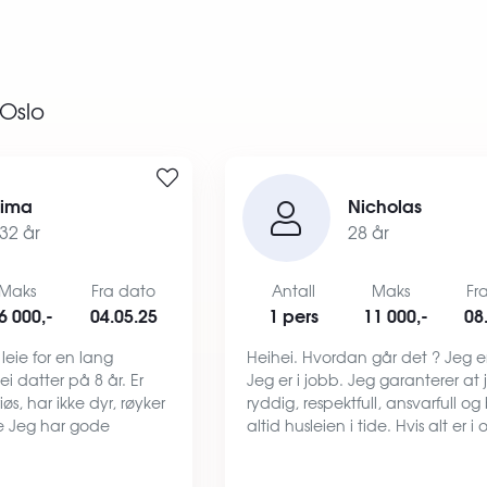
Oslo
rima
Nicholas
32 år
28 år
Maks
Fra dato
Antall
Maks
Fr
6 000,-
04.05.25
1 pers
11 000,-
08
leie for en lang
Heihei. Hvordan går det ? Jeg er
ei datter på 8 år. Er
Jeg er i jobb. Jeg garanterer at 
øs, har ikke dyr, røyker
ryddig, respektfull, ansvarfull og
kke Jeg har gode
altid husleien i tide. Hvis alt er i
r å ha en leilighet med
kan jeg flytte inn raskt) Jeg er roll
og gode naboer.
hyggelig og aktiv. Jeg prefer so