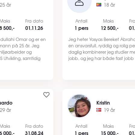
25 år
18 år
Maks
Fra dato
Antall
Maks
Fr
8 500,-
01.11.26
1 pers
12 500,-
01
bdullahi Omar og er en
Jeg heter Yosyas Bereket Abraha
g mann på 25 år. Jeg
en ansvarsfull, ryddig og rolig per
miljøarbeider og
daglig kombinerer jeg studier m
 Utvikling, samtidig
jobb, og jeg har både fast jobb
IT-programutvikling.
deltidsjobb, noe som gir meg en 
nntekter og en
økonomi. Jeg er opptatt av å t
ag. Jeg …
ansvar, holde orden rundt m…
uardo
Kristin
29 år
19 år
Maks
Fra dato
Antall
Maks
Fr
6 000,-
31.08.24
1 pers
15 000,-
01