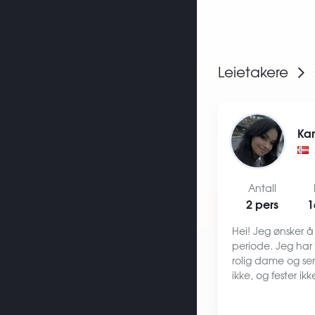
Leietakere
Ka
Antall
2 pers
1
Hei! Jeg ønsker å 
periode. Jeg har 
rolig dame og seri
ikke, og fester i
referanser. Ønske
god ventilasjon 