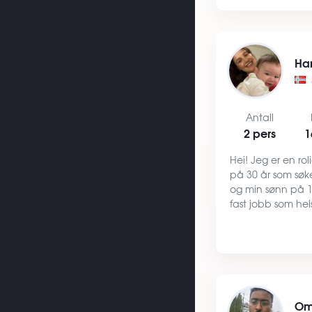
Ønsker å komme 
Ha
Antall
2 pers
1
Hei! Jeg er en rol
på 30 år som søker
og min sønn på 
fast jobb som hel
hjemmesykepleie
på samme arbeids
årene. Vi ser ett
Om