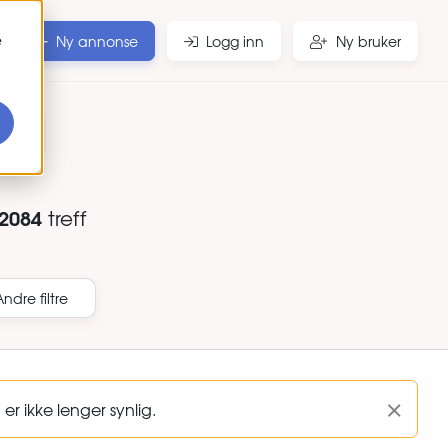
e
Ny annonse
Logg inn
Ny bruker
r
2084
treff
Andre filtre
er ikke lenger synlig.