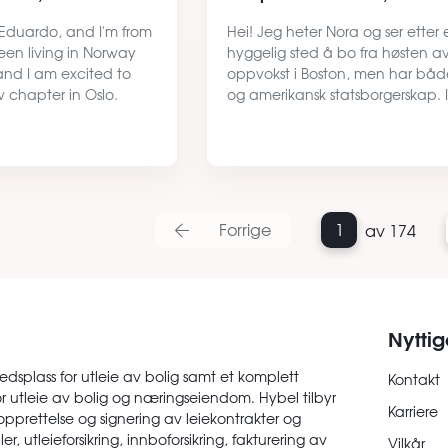
 Eduardo, and I'm from
Hei! Jeg heter Nora og ser etter 
een living in Norway
hyggelig sted å bo fra høsten av
and I am excited to
oppvokst i Boston, men har båd
chapter in Oslo.
og amerikansk statsborgerskap. I 
31st of August(flexible),
fullførte jeg high school i USA, o
a place to stay. I am
siste året har jeg gått på Hurdal
…
folkehøyskole. P…
Forrige
1
av 174
Nyttig
edsplass for utleie av bolig samt et komplett
Kontakt
or utleie av bolig og næringseiendom. Hybel tilbyr
Karriere
opprettelse og signering av leiekontrakter og
er, utleieforsikring, innboforsikring, fakturering av
Vilkår