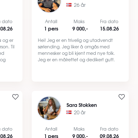
26 år
a dato
Antall
Maks
Fra dato
.08.26
1 pers
9 000,-
15.08.26
 og er
Hei! Jeg er en trivelig og utadvendt
son. Til
sørlending. Jeg liker å omgås med
ed
mennesker og bli kjent med nye folk.
 og
Jeg er en målrettet og dedikert gutt.
stabil
Jeg ser etter en ny plass å bo i Oslo. Til
a
daglig så går det meste i trening og
jobb ved siden av fotba…
Sara Stokken
20 år
a dato
Antall
Maks
Fra dato
.08.26
1 pers
9 000,-
09.08.26