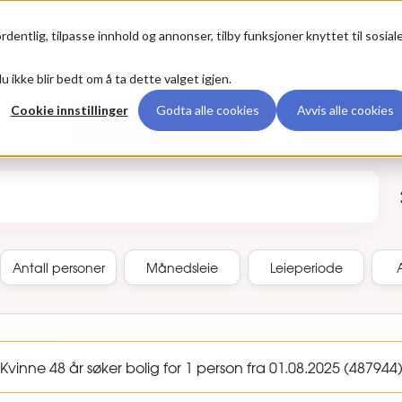
Premium
rdentlig, tilpasse innhold og annonser, tilby funksjoner knyttet til sosial
u ikke blir bedt om å ta dette valget igjen.
Cookie innstillinger
Godta alle cookies
Avvis alle cookies
Leietakere
Hybelvenne
annonse-ID
Antall
personer
Månedsleie
Leieperiode
inne 48 år søker bolig for 1 person fra 01.08.2025 (487944) 