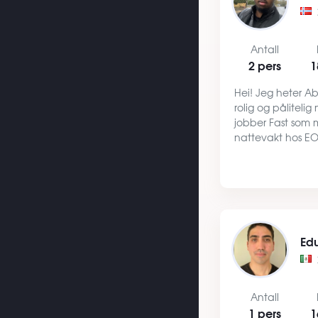
Antall
2 pers
1
Hei! Jeg heter A
rolig og påliteli
jobber Fast som 
nattevakt hos EOS
som jeg studerer 
Jeg har stabile i
strukturert hverd
Ed
Antall
1 pers
1