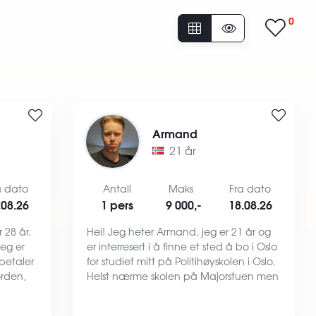
0
Armand
21 år
a dato
Antall
Maks
Fra dato
.08.26
1 pers
9 000,-
18.08.26
 28 år.
Hei! Jeg heter Armand, jeg er 21 år og
jeg er
er interresert i å finne et sted å bo i Oslo
 betaler
for studiet mitt på Politihøyskolen i Oslo.
 orden,
Helst nærme skolen på Majorstuen men
ig,
har ikke problem med T-bane eller
m rol…
gådistanse. Om meg. På fritiden min er