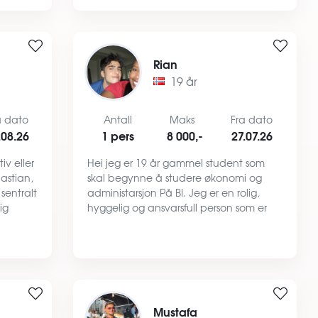
jeg veldig…
Rian
19 år
a dato
Antall
Maks
Fra dato
.08.26
1 pers
8 000,-
27.07.26
iv eller
Hei jeg er 19 år gammel student som
bastian,
skal begynne å studere økonomi og
 sentralt
administarsjon På BI. Jeg er en rolig,
ig
hyggelig og ansvarsfull person som er
optatt av å holde det ryddig og resnlig
eg er
der jeg bor. På fritiden liker jeg å være
sosial, trene, …
Mustafa