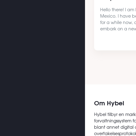
Hello there! I am
Mexico. I have b
for a while now, 
embark on a new 
Starting from the 
I am looking for 
open to renting 
Om Hybel
Hybel tilbyr en mark
forvaltningssystem f
blant annet digital 
overtakelsesprotokoll