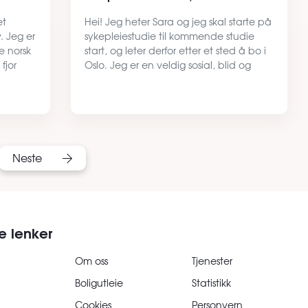
et
Hei! Jeg heter Sara og jeg skal starte på
. Jeg er
sykepleiestudie til kommende studie
e norsk
start, og leter derfor etter et sted å bo i
fjor
Oslo. Jeg er en veldig sosial, blid og
g det
positiv jente, samtidig som jeg er rolig,
 Verk
hensynsfull og ryddig. På fritiden liker
jeg å…
Neste
e lenker
Om oss
Tjenester
Boligutleie
Statistikk
Cookies
Personvern