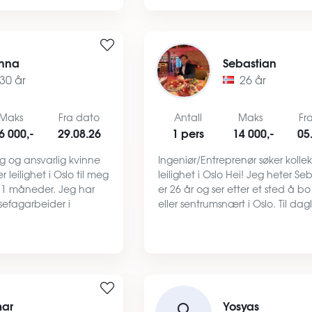
i kont…
nna
Sebastian
30 år
26 år
Maks
Fra dato
Antall
Maks
Fr
6 000,-
29.08.26
1 pers
14 000,-
05
ig og ansvarlig kvinne
Ingeniør/Entreprenør søker kollekt
 leilighet i Oslo til meg
leilighet i Oslo Hei! Jeg heter Se
11 måneder. Jeg har
er 26 år og ser etter et sted å bo
sefagarbeider i
eller sentrumsnært i Oslo. Til dagl
n og har vært ansatt
jobber jeg som ingeniør
plass de siste seks
(produksjonsleder hos Consto). J
e…
også utdann…
ar
Yosyas