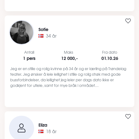
Sofie
34 år
Antall
Maks
Fra dato
1 pers
12 000,-
01.10.26
Jeg er en stille og rolig kvinne på 34 år og er lærling på Trøndelag
teater. Jeg ønsker å leie leilighet i stille og rolig strøk med gode
bussforbindelser, da leilighet jeg leier per dags dato ikke er
godkjent for utleie, samt for mye bråk i området…
Eliza
18 år