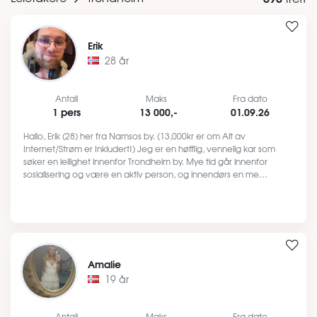
Erik
28 år
Antall
Maks
Fra dato
1 pers
13 000,-
01.09.26
Hallo, Erik (28) her fra Namsos by. (13,000kr er om Alt av
Internet/Strøm er Inkludert!) Jeg er en høfflig, vennelig kar som
søker en leilighet innenfor Trondheim by. Mye tid går innenfor
sosialisering og være en aktiv person, og innendørs en me…
Amalie
19 år
Antall
Maks
Fra dato