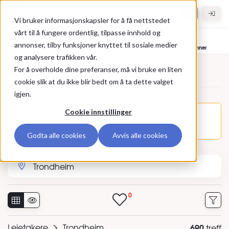
Gå til hovedinnhold
Hybel.no
Vi bruker informasjonskapsler for å få nettstedet
vårt til å fungere ordentlig, tilpasse innhold og
annonser, tilby funksjoner knyttet til sosiale medier
Bolig til leie
Leietakere
Hybelvenner
og analysere trafikken vår.
For å overholde dine preferanser, må vi bruke en liten
Annonser
cookie slik at du ikke blir bedt om å ta dette valget
igjen.
Cookie innstillinger
Annonsen Mann 63 år søker bolig for 1 person fra
01.07.2026 (338788) er ikke lenger synlig.
Godta alle cookies
Avvis alle cookies
Søk etter sted eller annonse-ID
0
Leietakere
Trondheim
690
treff