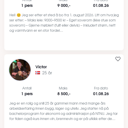
1 pers
9 000,-
01.08.26
Hei! 😊 Jeg ser etter et sted å bo fra 1. august 2026. Litt om hva jeg
ser etter: – Maks leie: 9000–9500 kr – Eget soverom (ikke stue som
soverom) – Gjerne møblert (fullt eller delvis) – Inkludert strøm, nett
og varmtvann er en stor fordel…
Victor
25 år
Antall
Maks
Fra dato
1 pers
8 500,-
01.08.26
Jeg er en rolig og snill 25 år gammel mann med mange års
arbeidserfaring innen bygg, lager og uteliv. Jeg starter nå på
bachelorprogram for økonomi og administrasjon på NTNU. Jeg tar
for tiden også kurs innen vin, brennevin og er på utkikk etter de…