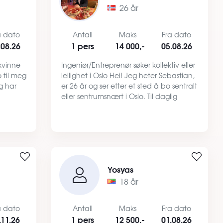
26 år
a dato
Antall
Maks
Fra dato
.08.26
1 pers
14 000,-
05.08.26
 kvinne
Ingeniør/Entreprenør søker kollektiv eller
o til meg
leilighet i Oslo Hei! Jeg heter Sebastian,
g har
er 26 år og ser etter et sted å bo sentralt
eller sentrumsnært i Oslo. Til daglig
ansatt
jobber jeg som ingeniør
seks
(produksjonsleder hos Consto). Jeg er
også utdann…
Yosyas
18 år
a dato
Antall
Maks
Fra dato
.11.26
1 pers
12 500,-
01.08.26