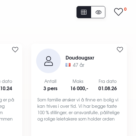
0
Doudougsxr
47 år
a dato
Antall
Maks
Fra dato
.10.24
3 pers
16 000,-
01.08.26
g er på
Som familie ønsker vi å finne en bolig vi
Jeg
kan trives i over tid. Vi har begge faste
om
100 % stillinger, er ansvarsfulle, pålitelige
sammen
og rolige leietakere som holder orden
randres
og tar godt vare på boligen vi bor i. For
eg også
oss er det viktig med et godt og ryd…