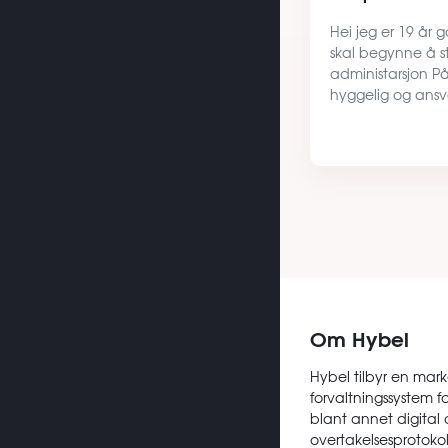
Hei jeg er 19 år
skal begynne å 
administarsjon På 
hyggelig og ansva
optatt av å holde
der jeg bor. På fr
sosial, trene, …
Om Hybel
Hybel tilbyr en mark
forvaltningssystem f
blant annet digital 
overtakelsesprotokoll