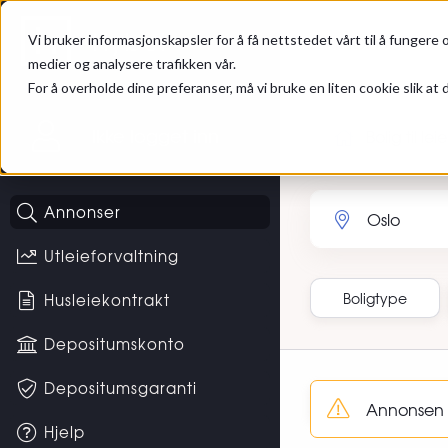
Gå til hovedinnhold
Hybel
Annonser
Vi bruker informasjonskapsler for å få nettstedet vårt til å fungere o
medier og analysere trafikken vår.
For å overholde dine preferanser, må vi bruke en liten cookie slik at d
Ikke logget inn
Bolig til leie
Søk etter sted eller 
Annonser
Utleieforvaltning
Boligtype
Husleiekontrakt
Depositumskonto
Sortering
Depositumsgaranti
Annonsen Kv
Hjelp