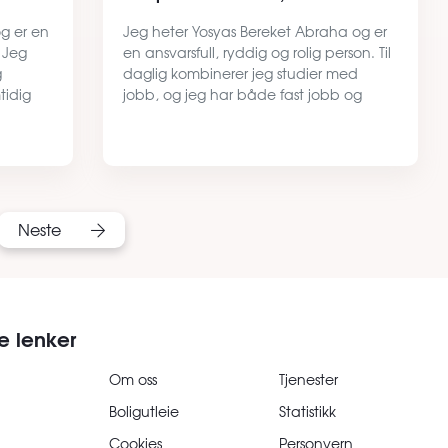
g er en
Jeg heter Yosyas Bereket Abraha og er
 Jeg
en ansvarsfull, ryddig og rolig person. Til
g
daglig kombinerer jeg studier med
tidig
jobb, og jeg har både fast jobb og
ing.
deltidsjobb, noe som gir meg en stabil
økonomi. Jeg er opptatt av å ta
ansvar, holde orden rundt m…
Neste
e lenker
Om oss
Tjenester
Boligutleie
Statistikk
Cookies
Personvern