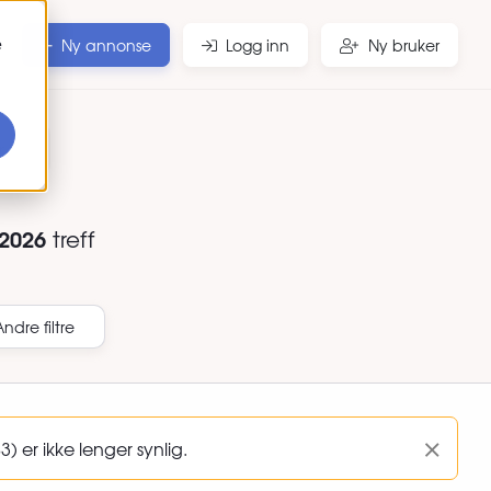
e
Ny annonse
Logg inn
Ny bruker
r
2026
treff
Andre filtre
) er ikke lenger synlig.