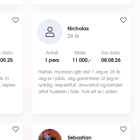
Nicholas
28 år
a dato
Antall
Maks
Fra dato
.05.25
1 pers
11 000,-
08.08.26
g
Heihei. Hvordan går det ? Jeg er 28 år.
r. Er
Jeg er i jobb. Jeg garanterer at jeg er
, røyker
ryddig, respektfull, ansvarfull og betaler
altid husleien i tide. Hvis alt er i orden,
ghet med
kan jeg flytte inn raskt) Jeg er rollig,
.
hyggelig og aktiv. Jeg prefer som rol…
Sebastian