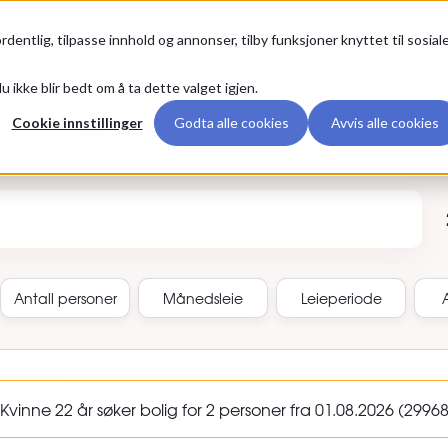
Premium
rdentlig, tilpasse innhold og annonser, tilby funksjoner knyttet til sosial
u ikke blir bedt om å ta dette valget igjen.
Cookie innstillinger
Godta alle cookies
Avvis alle cookies
Leietakere
Hybelvenne
annonse-ID
Antall
personer
Månedsleie
Leieperiode
inne 22 år søker bolig for 2 personer fra 01.08.2026 (299683