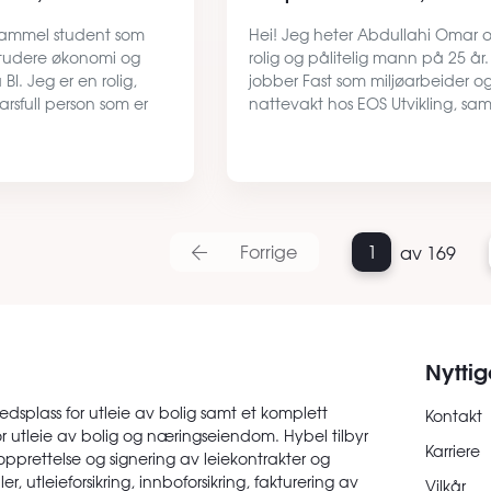
 gammel student som
Hei! Jeg heter Abdullahi Omar o
studere økonomi og
rolig og pålitelig mann på 25 år.
BI. Jeg er en rolig,
jobber Fast som miljøarbeider o
rsfull person som er
nattevakt hos EOS Utvikling, sam
 det ryddig og resnlig
som jeg studerer IT-programutvikl
itiden liker jeg å være
Jeg har stabile inntekter og en
strukturert hverdag. Jeg …
Forrige
1
av 169
Nyttig
edsplass for utleie av bolig samt et komplett
Kontakt
or utleie av bolig og næringseiendom. Hybel tilbyr
Karriere
opprettelse og signering av leiekontrakter og
er, utleieforsikring, innboforsikring, fakturering av
Vilkår