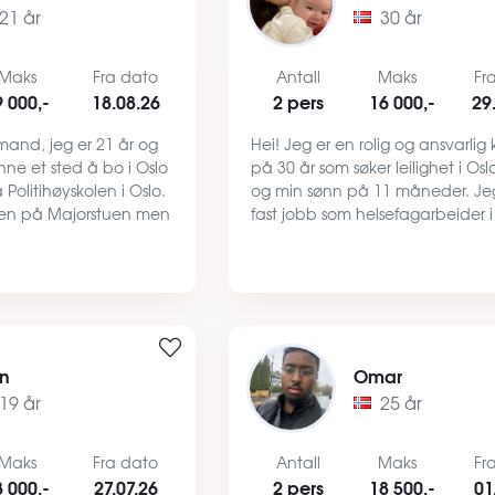
21 år
30 år
Maks
Fra dato
Antall
Maks
Fr
9 000,-
18.08.26
2 pers
16 000,-
29
mand, jeg er 21 år og
Hei! Jeg er en rolig og ansvarlig
finne et sted å bo i Oslo
på 30 år som søker leilighet i Osl
å Politihøyskolen i Oslo.
og min sønn på 11 måneder. Je
len på Majorstuen men
fast jobb som helsefagarbeider i
 med T-bane eller
hjemmesykepleien og har vært 
eg. På fritiden min er
på samme arbeidsplass de siste 
årene. Vi ser ette…
an
Omar
19 år
25 år
Maks
Fra dato
Antall
Maks
Fr
8 000,-
27.07.26
2 pers
18 500,-
01