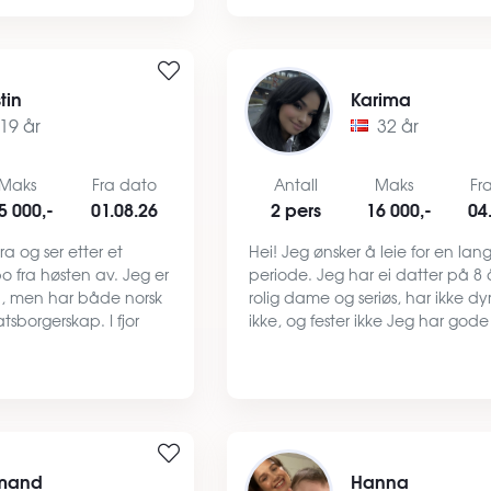
en rolig og veldig grei k…
stin
Karima
19 år
32 år
Maks
Fra dato
Antall
Maks
Fr
5 000,-
01.08.26
2 pers
16 000,-
04
ra og ser etter et
Hei! Jeg ønsker å leie for en lan
o fra høsten av. Jeg er
periode. Jeg har ei datter på 8 å
n, men har både norsk
rolig dame og seriøs, har ikke dyr
tsborgerskap. I fjor
ikke, og fester ikke Jeg har gode
 school i USA, og det
referanser. Ønsker å ha en leili
g gått på Hurdal Verk
god ventilasjon og gode naboer
…
Ønsker å komme i kont…
mand
Hanna