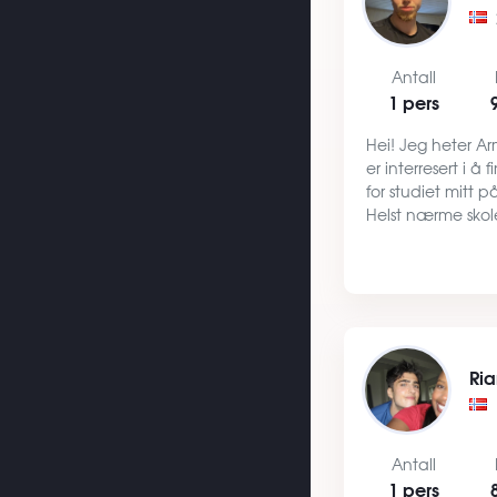
Antall
1 pers
Hei! Jeg heter Ar
er interresert i å 
for studiet mitt p
Helst nærme sko
har ikke problem
gådistanse. Om m
jeg veldig…
Ri
Antall
1 pers