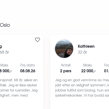
Oslo
g
Kathleen
68 år
32 år
Maks
Fra dato
Antall
Maks
Fr
8 000,-
08.08.26
2 pers
22 000,-
01
sjonist, 68 år, søker en
Jeg og en god venninne av me
 strøk. Jeg er ikke-røyker
jakt etter en leilighet sammen! 
ormer for rusmidler. Jeg
jobber fulltid som biolog, hun s
eilighet, men med
sykkelmekaniker. Vi har bodd 
maskin, kjøleskap,
før og vi trives veldig godt i hve
t og gode TV-tilbud er
selskap. Med oss på laget har j