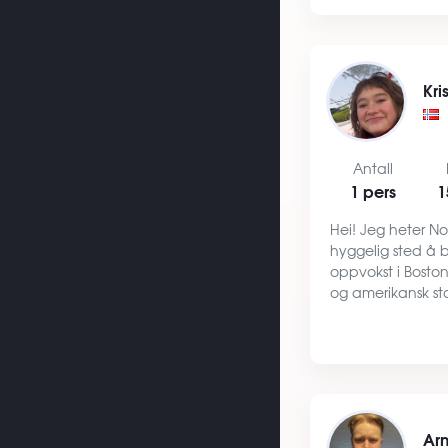
en …
Kri
Antall
1 pers
1
Hei! Jeg heter No
hyggelig sted å b
oppvokst i Bosto
og amerikansk sta
fullførte jeg high
siste året har je
folkehøyskole. P
Ar