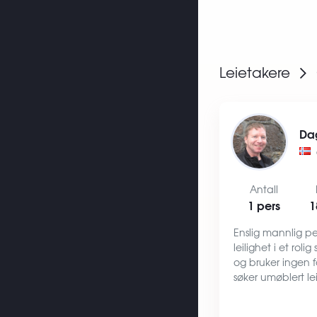
Leietakere
Da
Antall
1 pers
1
Enslig mannlig pen
leilighet i et rolig
og bruker ingen f
søker umøblert l
hvitevarer (vaske
komfyr). Internet