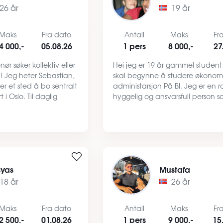
26 år
19 år
Maks
Fra dato
Antall
Maks
Fr
4 000,-
05.08.26
1 pers
8 000,-
27
ør søker kollektiv eller
Hei jeg er 19 år gammel studen
ei! Jeg heter Sebastian,
skal begynne å studere økonom
ter et sted å bo sentralt
administarsjon På BI. Jeg er en ro
 i Oslo. Til daglig
hyggelig og ansvarsfull person s
ngeniør
optatt av å holde det ryddig og 
 hos Consto). Jeg er
der jeg bor. På fritiden liker jeg
sosial, trene, …
syas
Mustafa
18 år
26 år
Maks
Fra dato
Antall
Maks
Fr
2 500,-
01.08.26
1 pers
9 000,-
15