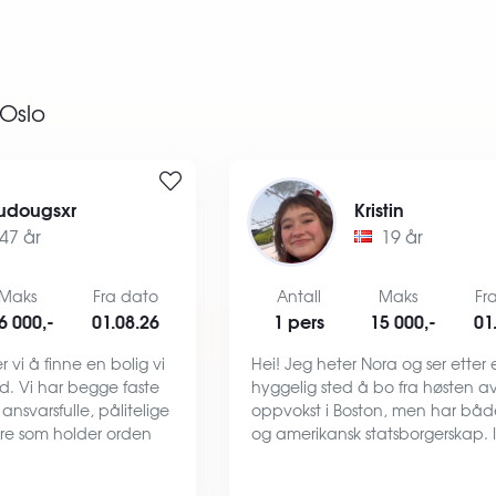
Oslo
udougsxr
Kristin
47 år
19 år
Maks
Fra dato
Antall
Maks
Fr
6 000,-
01.08.26
1 pers
15 000,-
01
 vi å finne en bolig vi
Hei! Jeg heter Nora og ser etter 
tid. Vi har begge faste
hyggelig sted å bo fra høsten av
r ansvarsfulle, pålitelige
oppvokst i Boston, men har båd
ere som holder orden
og amerikansk statsborgerskap. I 
på boligen vi bor i. For
fullførte jeg high school i USA, o
 med et godt og ryd…
siste året har jeg gått på Hurdal