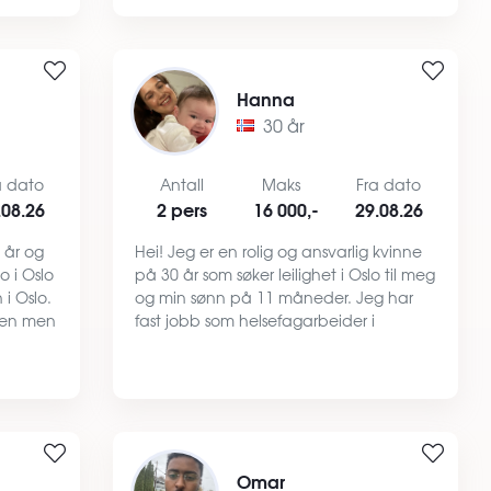
Ønsker å komme i kont…
Hanna
30 år
a dato
Antall
Maks
Fra dato
.08.26
2 pers
16 000,-
29.08.26
 år og
Hei! Jeg er en rolig og ansvarlig kvinne
o i Oslo
på 30 år som søker leilighet i Oslo til meg
 i Oslo.
og min sønn på 11 måneder. Jeg har
uen men
fast jobb som helsefagarbeider i
ler
hjemmesykepleien og har vært ansatt
 min er
på samme arbeidsplass de siste seks
årene. Vi ser ette…
Omar