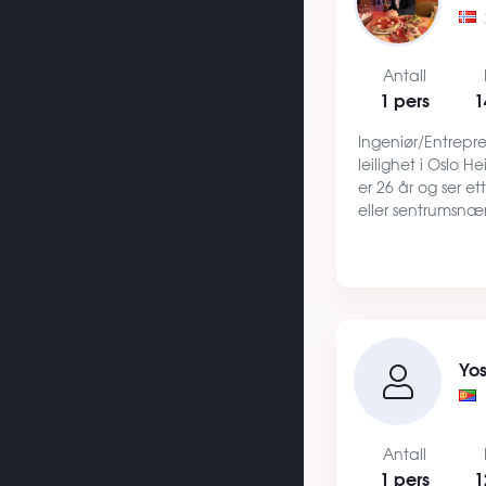
Antall
1 pers
1
Ingeniør/Entrepren
leilighet i Oslo H
er 26 år og ser et
eller sentrumsnært
jobber jeg som i
(produksjonsleder
også utdann…
Yo
Antall
1 pers
1