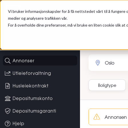
Gå til hovedinnhold
Hybel
Annonser
Vi bruker informasjonskapsler for å få nettstedet vårt til å fungere o
medier og analysere trafikken vår.
For å overholde dine preferanser, må vi bruke en liten cookie slik at d
Ikke logget inn
Bolig til leie
Søk etter sted eller 
Annonser
Utleieforvaltning
Boligtype
Husleiekontrakt
Depositumskonto
Sortering
Depositumsgaranti
Annonsen M
Hjelp