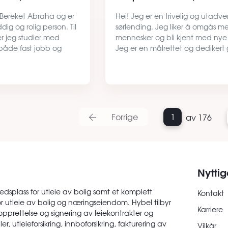
 Bereket Abraha og er
Hei! Jeg er en trivelig og utadv
ddig og rolig person. Til
sørlending. Jeg liker å omgås m
r jeg studier med
mennesker og bli kjent med nye 
 både fast jobb og
Jeg er en målrettet og dedikert 
som gir meg en stabil
Jeg ser etter en ny plass å bo i Os
opptatt av å ta
daglig så går det meste i trenin
rden rundt m…
jobb ved siden av fotba…
Forrige
1
av 176
Nyttig
edsplass for utleie av bolig samt et komplett
Kontakt
or utleie av bolig og næringseiendom. Hybel tilbyr
Karriere
opprettelse og signering av leiekontrakter og
er, utleieforsikring, innboforsikring, fakturering av
Vilkår