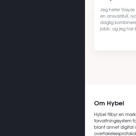
Jeg heter Yosyas
en ansvarsfull, ry
daglig kombinere
jobb, og jeg har
deltidsjobb, noe 
økonomi. Jeg er 
ansvar, holde o
Om Hybel
Hybel tilbyr en mark
forvaltningssystem f
blant annet digital 
overtakelsesprotokoll