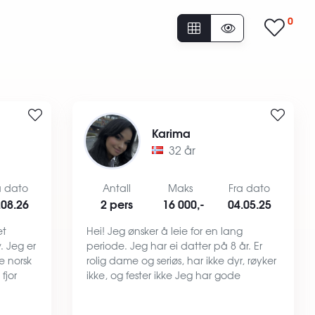
0
Karima
32 år
a dato
Antall
Maks
Fra dato
.08.26
2 pers
16 000,-
04.05.25
et
Hei! Jeg ønsker å leie for en lang
. Jeg er
periode. Jeg har ei datter på 8 år. Er
e norsk
rolig dame og seriøs, har ikke dyr, røyker
fjor
ikke, og fester ikke Jeg har gode
g det
referanser. Ønsker å ha en leilighet med
 Verk
god ventilasjon og gode naboer.