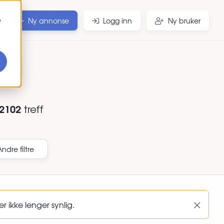
e
Ny annonse
Logg inn
Ny bruker
r
2102
treff
Andre filtre
 ikke lenger synlig.