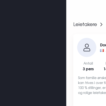
Leietakere
Do
Antall
3 pers
1
Som familie ønsker
kan trives i over 
100 % stillinger, e
og rolige leietak
og tar godt vare 
oss er det viktig