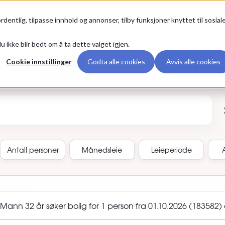
Premium
rdentlig, tilpasse innhold og annonser, tilby funksjoner knyttet til sosial
u ikke blir bedt om å ta dette valget igjen.
Cookie innstillinger
Godta alle cookies
Avvis alle cookies
Leietakere
Hybelvenne
annonse-ID
Antall
personer
Månedsleie
Leieperiode
ann 32 år søker bolig for 1 person fra 01.10.2026 (183582) er