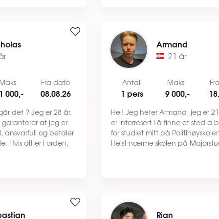
folkehøyskole. P…
cholas
Armand
år
21 år
Maks
Fra dato
Antall
Maks
Fr
1 000,-
08.08.26
1 pers
9 000,-
18
år det ? Jeg er 28 år.
Hei! Jeg heter Armand, jeg er 21
g garanterer at jeg er
er interresert i å finne et sted å b
l, ansvarfull og betaler
for studiet mitt på Politihøyskolen
de. Hvis alt er i orden,
Helst nærme skolen på Majorst
raskt) Jeg er rollig,
har ikke problem med T-bane el
. Jeg prefer som rol…
gådistanse. Om meg. På fritiden
jeg veldig…
bastian
Rian