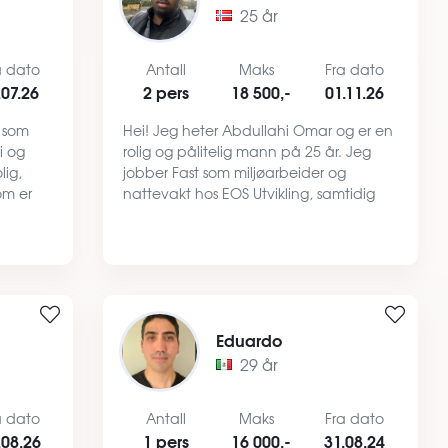
25 år
a dato
Antall
Maks
Fra dato
.07.26
2 pers
18 500,-
01.11.26
t som
Hei! Jeg heter Abdullahi Omar og er en
i og
rolig og pålitelig mann på 25 år. Jeg
lig,
jobber Fast som miljøarbeider og
om er
nattevakt hos EOS Utvikling, samtidig
resnlig
som jeg studerer IT-programutvikling.
 å være
Jeg har stabile inntekter og en
strukturert hverdag. Jeg …
Eduardo
29 år
a dato
Antall
Maks
Fra dato
.08.26
1 pers
16 000,-
31.08.24