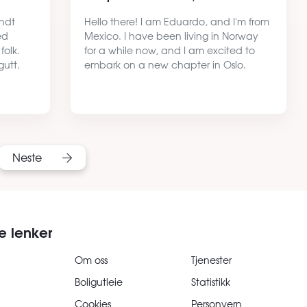
endt
Hello there! I am Eduardo, and I'm from
ed
Mexico. I have been living in Norway
folk.
for a while now, and I am excited to
gutt.
embark on a new chapter in Oslo.
lo. Til
Starting from the 31st of August(flexible),
g og
I am looking for a place to stay. I am
open to renting …
Neste
e lenker
Om oss
Tjenester
Boligutleie
Statistikk
Cookies
Personvern