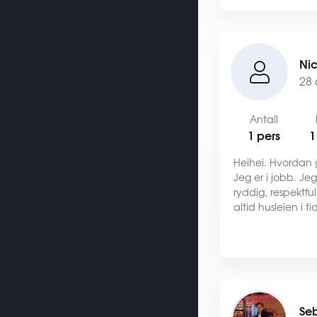
Ni
28 
Antall
1 pers
1
Heihei. Hvordan g
Jeg er i jobb. Je
ryddig, respektful
altid husleien i ti
kan jeg flytte inn 
hyggelig og aktiv
Se