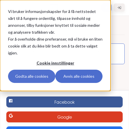
Gå til hovedinnhold
Hybel.no
Vi bruker informasjonskapsler for å få nettstedet
vårt til å fungere ordentlig, tilpasse innhold og
annonser, tilby funksjoner knyttet til sosiale medier
Logg inn
og analysere trafikken vår.
For å overholde dine preferanser, må vi bruke en liten
Logg inn
cookie slik at du ikke blir bedt om å ta dette valget
Du må være logget inn for å få tilgang til denne
igjen.
siden.
Cookie innstillinger
Bruk ekstern konto
Godta alle cookies
Avvis alle cookies
Logg inn med ekstern brukerkonto
Facebook
Google