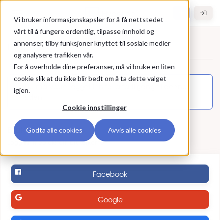
Gå til hovedinnhold
Hybel.no
Vi bruker informasjonskapsler for å få nettstedet
vårt til å fungere ordentlig, tilpasse innhold og
annonser, tilby funksjoner knyttet til sosiale medier
Logg inn
og analysere trafikken vår.
For å overholde dine preferanser, må vi bruke en liten
Logg inn
cookie slik at du ikke blir bedt om å ta dette valget
Du må være logget inn for å få tilgang til denne
igjen.
siden.
Cookie innstillinger
Bruk ekstern konto
Godta alle cookies
Avvis alle cookies
Logg inn med ekstern brukerkonto
Facebook
Google