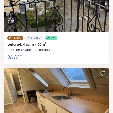
PREMIUM
PRIORITERT
VIDEO
2
Leilighet, 4 roms - 65m
Hans Tanks Gate 10A, Bergen
26 500,-