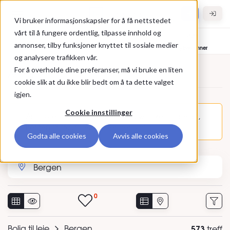
Gå til hovedinnhold
Hybel.no
Vi bruker informasjonskapsler for å få nettstedet
vårt til å fungere ordentlig, tilpasse innhold og
annonser, tilby funksjoner knyttet til sosiale medier
Bolig til leie
Leietakere
Hybelvenner
og analysere trafikken vår.
For å overholde dine preferanser, må vi bruke en liten
Annonser
cookie slik at du ikke blir bedt om å ta dette valget
igjen.
Cookie innstillinger
Annonsen Leilighet - 3 roms, Fosswinckels Gate 54,
Bergen (376729) er ikke lenger synlig.
Godta alle cookies
Avvis alle cookies
Søk etter sted eller annonse-ID
0
Bolig til leie
Bergen
573
treff