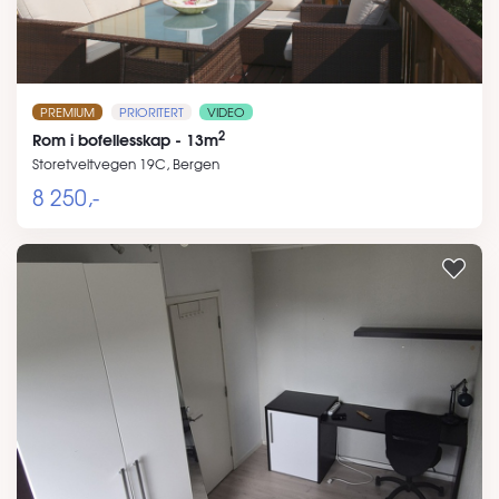
PREMIUM
PRIORITERT
VIDEO
2
Rom i bofellesskap - 13m
Storetveitvegen 19C, Bergen
8 250,-