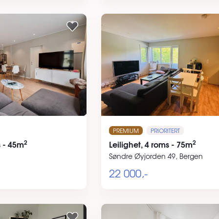
PREMIUM
PRIORITERT
2
2
s - 45m
Leilighet, 4 roms - 75m
Søndre Øyjorden 49, Bergen
22 000,-