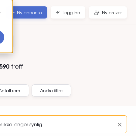
e
Ny annonse
Logg inn
Ny bruker
r
590
treff
Antall rom
Andre filtre
ikke lenger synlig.