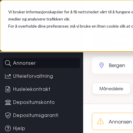
Gå til hovedinnhold
Hybel
Annonser
Vi bruker informasjonskapsler for å få nettstedet vårt til å fungere o
medier og analysere trafikken vår.
For å overholde dine preferanser, må vi bruke en liten cookie slik at d
Ikke logget inn
Bolig til leie
Søk etter sted eller 
Annonser
Utleieforvaltning
Månedsleie
Husleiekontrakt
Depositumskonto
Sortering
Depositumsgaranti
Annonsen R
Hjelp