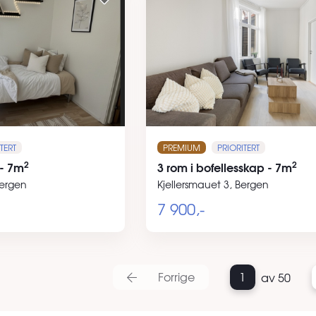
TERT
PREMIUM
PRIORITERT
2
2
 - 7m
3 rom i bofellesskap - 7m
Bergen
Kjellersmauet 3, Bergen
7 900,-
Forrige
1
av 50