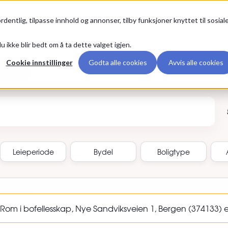
Premium
rdentlig, tilpasse innhold og annonser, tilby funksjoner knyttet til sosial
u ikke blir bedt om å ta dette valget igjen.
Cookie innstillinger
Godta alle cookies
Avvis alle cookies
Leietakere
Hybelvenne
annonse-ID
Leieperiode
Bydel
Boligtype
om i bofellesskap, Nye Sandviksveien 1, Bergen (374133) er 