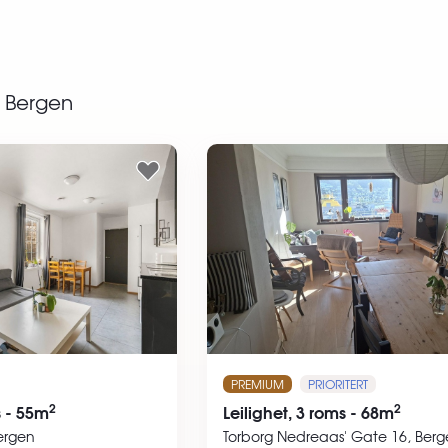
Bergen
PREMIUM
PRIORITERT
2
2
s - 55m
Leilighet, 3 roms - 68m
ergen
Torborg Nedreaas' Gate 16, Ber