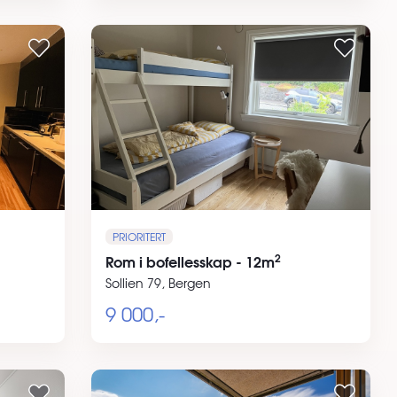
PRIORITERT
2
Rom i bofellesskap - 12m
Sollien 79, Bergen
9 000,-