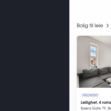
Bolig til leie
PRIORITERT
Leilighet, 4 rom
Ibsens Gate 79, B