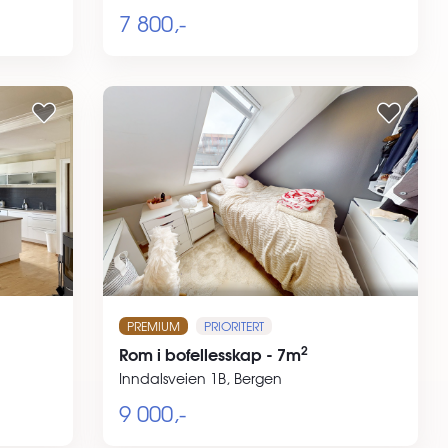
7 800,-
PREMIUM
PRIORITERT
2
Rom i bofellesskap - 7m
Inndalsveien 1B, Bergen
9 000,-