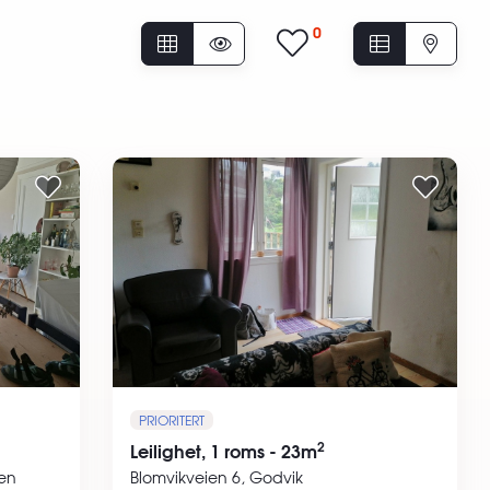
0
PRIORITERT
2
Leilighet, 1 roms - 23m
gen
Blomvikveien 6, Godvik