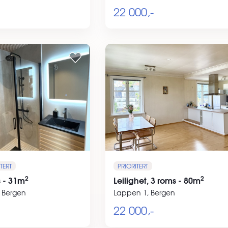
22 000,-
TERT
PRIORITERT
2
2
s - 31m
Leilighet, 3 roms - 80m
, Bergen
Lappen 1, Bergen
22 000,-