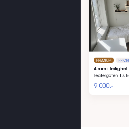
PREMIUM
PRIORI
4 rom i leilighet
Teatergaten 13, 
9 000,-