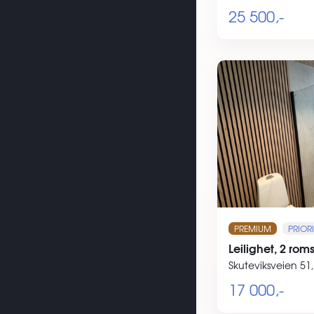
25 500,-
PREMIUM
PRIORI
Leilighet, 2 rom
Skuteviksveien 51
17 000,-