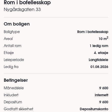
Rom i bofellesskap
Nygårdsgaten 33
Om boligen
Rom i bofellesskap
Boligtype
2
10 m
Areal
1 ledig rom
Antall rom
4. etasje
Etasje
Langtidsleie
Leieperiode
01.08.2026
Ledig fra
Betingelser
9 600
Månedsleie
Internett
Inkludert
9 600
Depositum
Depositumskonto
Godtatt sikkerhet