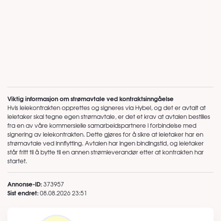
Viktig informasjon om strømavtale ved kontraktsinngåelse
Hvis leiekontrakten opprettes og signeres via Hybel, og det er avtalt at
leietaker skal tegne egen strømavtale, er det et krav at avtalen bestilles
fra en av våre kommersielle samarbeidspartnere i forbindelse med
signering av leiekontrakten. Dette gjøres for å sikre at leietaker har en
strømavtale ved innflytting. Avtalen har ingen bindingstid, og leietaker
står fritt til å bytte til en annen strømleverandør etter at kontrakten har
startet.
Annonse-ID:
373957
Sist endret:
08.08.2026 23:51