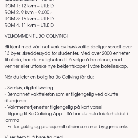
ROM 1: 12 kvm – UTLEID
ROM 2: 9 kvm – 9.600,-
ROM 3: 16 kvm – UTLEID
ROM 4: 11 kvm – UTLEID
VELKOMMEN TIL BO COLIVING!
Bli kjent med vårt nettverk av høykvalitetsboliger spredt over
13 byer, skreddersydd for studenter. Med over 2000 enheter
til utleie, har du muligheten til å velge å bo alene, med
venner eller utforske nye bekjentskaper i våre bofellesskap.
Når du leier en bolig fra Bo Coliving får du:
- Sømløs, digital løsning
- Bemannet vakttelefon som er tilgjengelig ved akutte
situasjoner
- Vaktmestertjenester tilgjengelig på kort varsel
- Tilgang til Bo Coliving App – Så har du hele leieforholdet i
lomma
- En langsiktig og profesjonell utleier som eier byggene selv.
Vi ser frem til å høre fra deg!