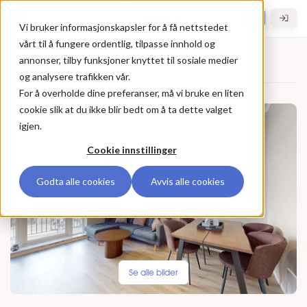
Gå til hovedinnhold
Hybel.no
Vi bruker informasjonskapsler for å få nettstedet
vårt til å fungere ordentlig, tilpasse innhold og
annonser, tilby funksjoner knyttet til sosiale medier
Bolig til leie
og analysere trafikken vår.
For å overholde dine preferanser, må vi bruke en liten
cookie slik at du ikke blir bedt om å ta dette valget
igjen.
Cookie innstillinger
Godta alle cookies
Avvis alle cookies
Se alle bilder