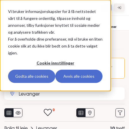
Gå til hovedinnhold
Hybel.no
Vi bruker informasjonskapsler for å få nettstedet
vårt til å fungere ordentlig, tilpasse innhold og
annonser, tilby funksjoner knyttet til sosiale medier
Bolig til leie
Leietakere
Hybelvenner
og analysere trafikken vår.
For å overholde dine preferanser, må vi bruke en liten
Annonser
cookie slik at du ikke blir bedt om å ta dette valget
igjen.
Cookie innstillinger
Annonsen Rom i bofellesskap, Jernbanegata 28B,
Levanger (354805) er ikke lenger synlig.
Godta alle cookies
Avvis alle cookies
Søk etter sted eller annonse-ID
0
Bolig til leie
Levanger
10
treff