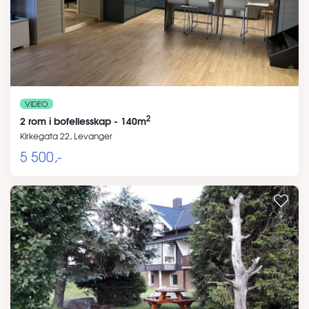
VIDEO
2
2 rom i bofellesskap - 140m
Kirkegata 22, Levanger
5 500,-