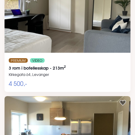
PREMIUM
VIDEO
2
3 rom i bofellesskap - 213m
Kirkegata 64, Levanger
4 500,-