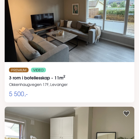
PREMIUM
VIDEO
2
3 rom i bofellesskap - 11m
Okkenhaugvegen 17F, Levanger
5 500,-