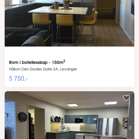
2
Rom i bofellesskap - 150m
Håkon Den Godes Gate 2A, Levanger
5 750,-