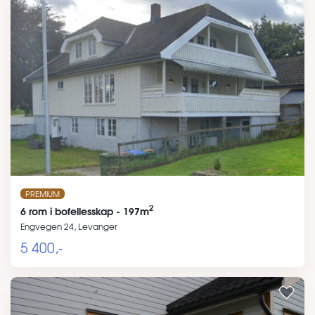
PREMIUM
2
6 rom i bofellesskap - 197m
Engvegen 24, Levanger
5 400,-