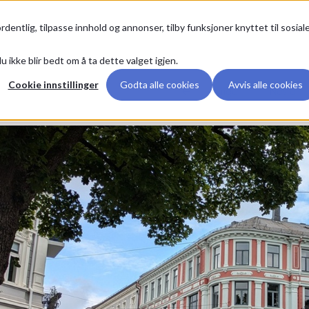
Premium
rdentlig, tilpasse innhold og annonser, tilby funksjoner knyttet til sosial
u ikke blir bedt om å ta dette valget igjen.
Cookie innstillinger
Godta alle cookies
Avvis alle cookies
Forrige
Neste