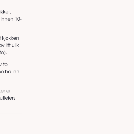
ikker,
 innen 10-
t kjøkken
itt ulik
te).
v to
ne ha inn
er er
tleiers