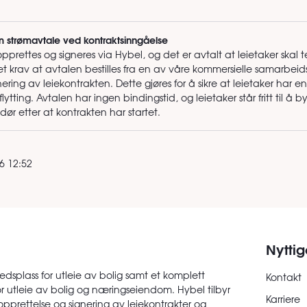
m strømavtale ved kontraktsinngåelse
opprettes og signeres via Hybel, og det er avtalt at leietaker skal
et krav at avtalen bestilles fra en av våre kommersielle samarbeid
ering av leiekontrakten. Dette gjøres for å sikre at leietaker har en
ytting. Avtalen har ingen bindingstid, og leietaker står fritt til å by
r etter at kontrakten har startet.
6 12:52
Nyttig
edsplass for utleie av bolig samt et komplett
Kontakt
or utleie av bolig og næringseiendom. Hybel tilbyr
Karriere
opprettelse og signering av leiekontrakter og