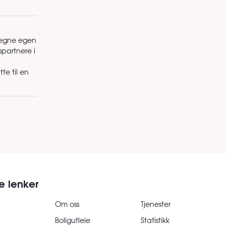
 tegne egen
spartnere i
tte til en
e lenker
Om oss
Tjenester
Boligutleie
Statistikk