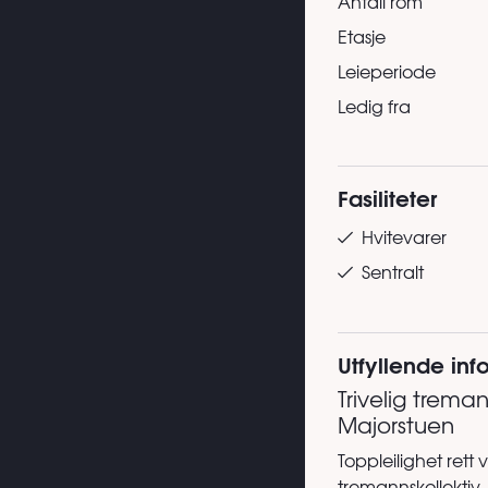
Antall rom
Etasje
Leieperiode
Ledig fra
Fasiliteter
Hvitevarer
Sentralt
Utfyllende in
Trivelig trema
Majorstuen
Toppleilighet rett 
tremannskollektiv.