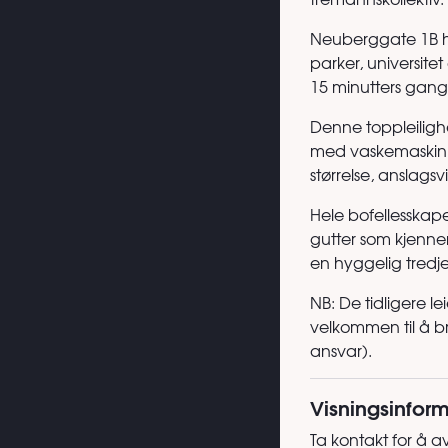
Neuberggate 1B har 
parker, universite
15 minutters gang
Denne toppleilighet
med vaskemaskin, 
størrelse, anslagsv
Hele bofellesskape
gutter som kjenner
en hyggelig tred
NB: De tidligere l
velkommen til å br
ansvar).
Visningsinfor
Ta kontakt for å av