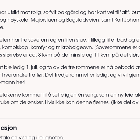
utsikt mot rolig, solfylt bakgård og har kort vei til "alt": but
t og høyskole, Majorstuen og Bogstadveien, samt Karl Johan
e.
en har tre soverom og en liten stue, i tillegg til et bad og e
kombiskap, komfyr og mikrobølgeovn. (Soverommene er av l
is størrelse er ca. 8 kvm på de minste og 11 kvm på det størs
t ble ledig 1. juli, og to av de tre rommene er nå bebodd a
 hverandre fra før. Det tredje rommet er ledig, og vi vil gjer
jemann her!
eietakerne kommer til å sette igjen én seng, som en ny leietak
uke om de ønsker. Hvis ikke kan denne fjernes. (Ikke del av u
masjon
tale en visning i leiligheten.