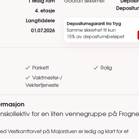
1 ledig rom
Deposi
Godtatt sikkerhet
Depositu
4. etasje
Langtidsleie
Depositumsgaranti fra Tryg
01.07.2026
Samme sikkerhet til kun
15% av depositumsbeløpet
Parkett
Rolig
Vaktmester-/
Vektertjeneste
formasjon
nnskollektiv for en liten vennegruppe på Frogne
ved Vestkanttorvet på Majorstuen er ledig og klart for et