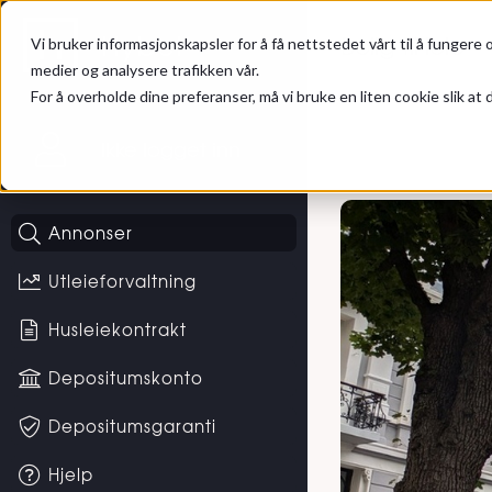
Gå til hovedinnhold
Hybel
Bolig til leie
Vi bruker informasjonskapsler for å få nettstedet vårt til å fungere o
medier og analysere trafikken vår.
For å overholde dine preferanser, må vi bruke en liten cookie slik at d
Ikke logget inn
Annonser
Utleieforvaltning
Husleiekontrakt
Depositumskonto
Depositumsgaranti
Hjelp