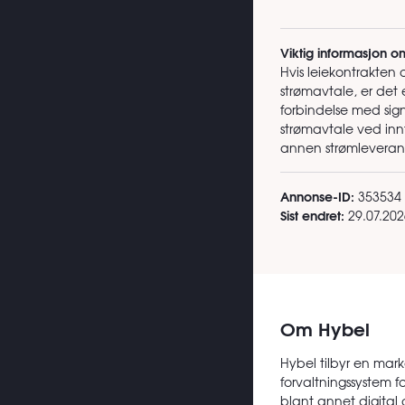
Viktig informasjon o
Hvis leiekontrakten 
strømavtale, er det 
forbindelse med sign
strømavtale ved innfl
annen strømleverandø
Annonse-ID:
353534
Sist endret:
29.07.202
Om Hybel
Hybel tilbyr en mark
forvaltningssystem f
blant annet digital 