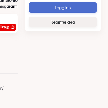
tumskonto
msgaranti
Logg inn
Registrer deg
r/