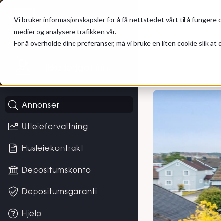
Gå til hovedinnhold
Hybel
Bolig til leie
Vi bruker informasjonskapsler for å få nettstedet vårt til å fungere o
medier og analysere trafikken vår.
For å overholde dine preferanser, må vi bruke en liten cookie slik at d
Ikke logget inn
Annonser
Utleieforvaltning
Husleiekontrakt
Depositumskonto
Depositumsgaranti
Hjelp