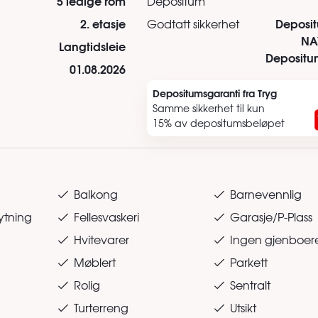
5 ledige rom
Depositum
2. etasje
Deposi
Godtatt sikkerhet
NA
Langtidsleie
Depositu
01.08.2026
Depositumsgaranti fra Tryg
Samme sikkerhet til kun
15% av depositumsbeløpet
Balkong
Barnevennlig
ytning
Fellesvaskeri
Garasje/P-Plass
Hvitevarer
Ingen gjenboer
Møblert
Parkett
Rolig
Sentralt
Turterreng
Utsikt