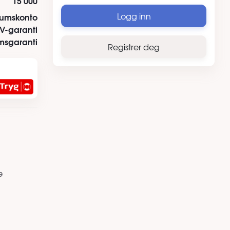
15 000
Logg inn
tumskonto
V-garanti
msgaranti
Registrer deg
e