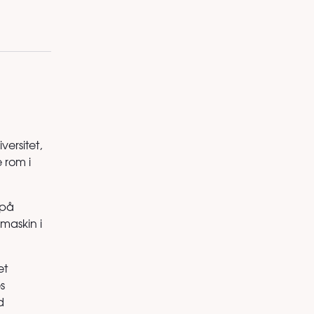
ersitet,
 rom i
 på
maskin i
et
s
d