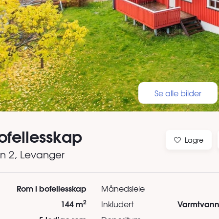
Se alle bilder
ofellesskap
Lagre
n 2
, Levanger
Rom i bofellesskap
Månedsleie
2
144 m
Varmtvann,
Inkludert