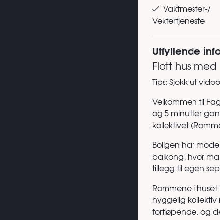
Vaktmester-/
Vektertjeneste
Utfyllende in
Flott hus med u
Tips: Sjekk ut vid
Velkommen til Fage
og 5 minutter gan
kollektivet (Rom
Boligen har moder
balkong, hvor man
tillegg til egen se
Rommene i huset le
hyggelig kollektiv
fortløpende, og de