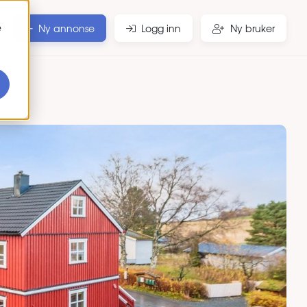
e
Ny annonse
Logg inn
Ny bruker