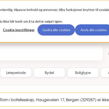
Premium
rdentlig, tilpasse innhold og annonser, tilby funksjoner knyttet til sosial
u ikke blir bedt om å ta dette valget igjen.
Cookie innstillinger
Godta alle cookies
Avvis alle cookies
Leietakere
Hybelvenne
annonse-ID
Leieperiode
Bydel
Boligtype
om i bofellesskap, Haugeveien 17, Bergen (329287) er ikke 