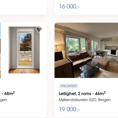
16 000,-
PRIORITERT
2
2
s - 68m
Leilighet, 2 roms - 46m
rgen
Møllendalsveien 62D, Bergen
19 000,-