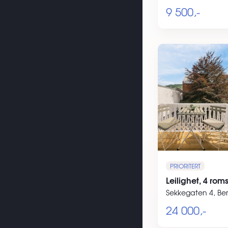
9 500,-
PRIORITERT
Leilighet, 4 rom
Sekkegaten 4, Be
24 000,-