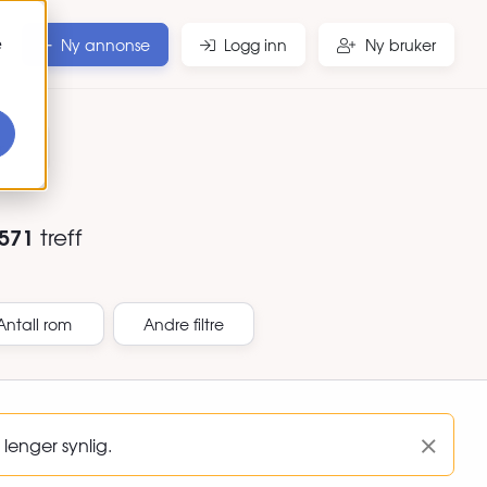
e
Ny annonse
Logg inn
Ny bruker
r
571
treff
Antall rom
Andre filtre
lenger synlig.