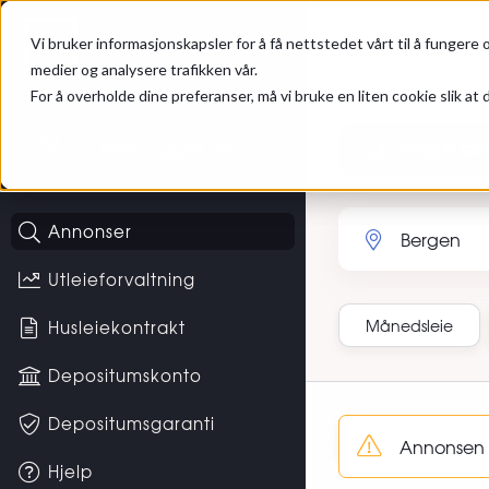
Gå til hovedinnhold
Hybel
Annonser
Vi bruker informasjonskapsler for å få nettstedet vårt til å fungere o
medier og analysere trafikken vår.
For å overholde dine preferanser, må vi bruke en liten cookie slik at d
Ikke logget inn
Bolig til leie
Søk etter sted eller 
Annonser
Utleieforvaltning
Månedsleie
Husleiekontrakt
Depositumskonto
Sortering
Depositumsgaranti
Annonsen R
Hjelp