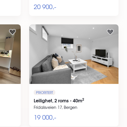
20 900,-
PRIORITERT
2
Leilighet, 2 roms - 40m
Fridalsveien 17, Bergen
19 000,-