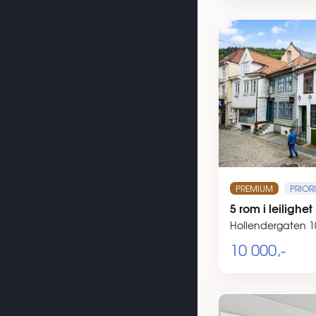
PREMIUM
PRIORI
5 rom i leilighet
Hollendergaten 1
10 000,-