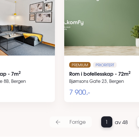
PREMIUM
PRIORITERT
2
2
kap - 7m
Rom i bofellesskap - 72m
e 8B, Bergen
Bjørnsons Gate 23, Bergen
7 900,-
Forrige
1
av 48