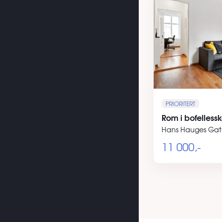
PRIORITERT
Rom i bofelless
Hans Hauges Gat
11 000,-