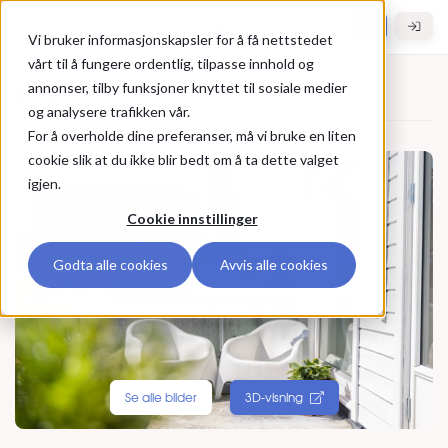
Gå til hovedinnhold
Hybel.no
Vi bruker informasjonskapsler for å få nettstedet
vårt til å fungere ordentlig, tilpasse innhold og
annonser, tilby funksjoner knyttet til sosiale medier
Bolig til leie
og analysere trafikken vår.
For å overholde dine preferanser, må vi bruke en liten
cookie slik at du ikke blir bedt om å ta dette valget
igjen.
Cookie innstillinger
Godta alle cookies
Avvis alle cookies
Se alle bilder
3D-visning