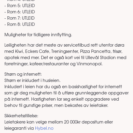
- Rom 5: UTLEID
- Rom 6: UTLEID
- Rom 7: UTLEID
- Rom 8: UTLEID
Muligheter for tidligere innflytting.
Leiligheten har det meste av servicetilbud rett utenfor døra
med Kiwi, Eckers Cafe, Treningsenter, Pizza Pancetta, frisør,
apotek med mer. Det er også kort vei til Ullevål Stadion med
forretninger, kafeer/restauranter og Vinmonopol.
Strøm og internett:
Strøm er inkludert i husleien.
Inkludert i leien har du også en basishastighet for internett
som gir deg muligheten til å utføre grunnleggende oppgaver
på internett. Hastigheten lar seg enkelt oppgradere ved
behov til gunstige priser, men bekostes av leietaker.
Sikkerhetsstillelse:
Leietakere kan velge mellom 20 000kr depositum eller
leiegaranti via
Hybel.no