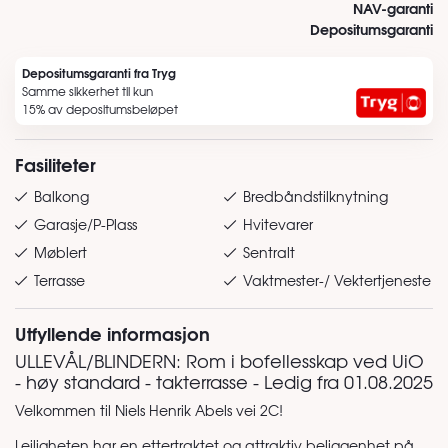
NAV-garanti
Depositumsgaranti
Depositumsgaranti fra Tryg
Samme sikkerhet til kun
15% av depositumsbeløpet
Fasiliteter
Balkong
Bredbåndstilknytning
Garasje/P-Plass
Hvitevarer
Møblert
Sentralt
Terrasse
Vaktmester-/ Vektertjeneste
Utfyllende informasjon
ULLEVÅL/BLINDERN: Rom i bofellesskap ved UiO
- høy standard - takterrasse - Ledig fra 01.08.2025
Velkommen til Niels Henrik Abels vei 2C!
Leiligheten har en ettertraktet og attraktiv beliggenhet på