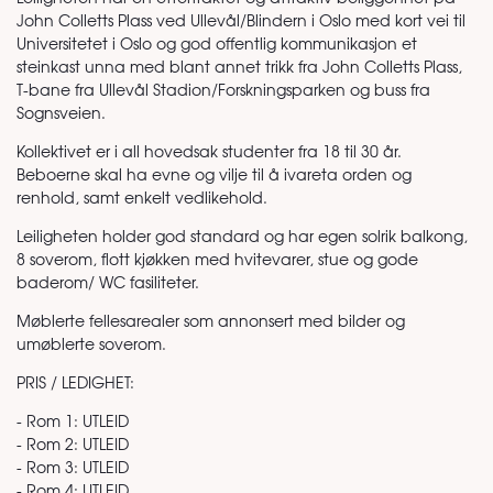
John Colletts Plass ved Ullevål/Blindern i Oslo med kort vei til
Universitetet i Oslo og god offentlig kommunikasjon et
steinkast unna med blant annet trikk fra John Colletts Plass,
T-bane fra Ullevål Stadion/Forskningsparken og buss fra
Sognsveien.
Kollektivet er i all hovedsak studenter fra 18 til 30 år.
Beboerne skal ha evne og vilje til å ivareta orden og
renhold, samt enkelt vedlikehold.
Leiligheten holder god standard og har egen solrik balkong,
8 soverom, flott kjøkken med hvitevarer, stue og gode
baderom/ WC fasiliteter.
Møblerte fellesarealer som annonsert med bilder og
umøblerte soverom.
PRIS / LEDIGHET:
- Rom 1: UTLEID
- Rom 2: UTLEID
- Rom 3: UTLEID
- Rom 4: UTLEID