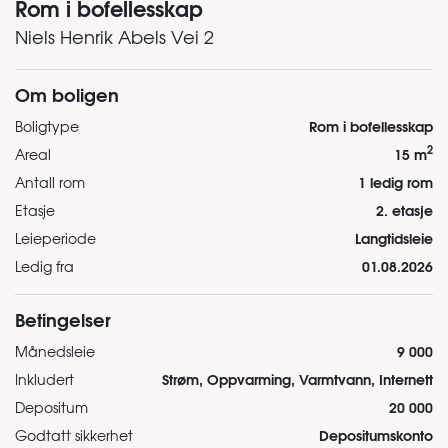
Rom i bofellesskap
Niels Henrik Abels Vei 2
Om boligen
Rom i bofellesskap
Boligtype
2
15 m
Areal
1 ledig rom
Antall rom
2. etasje
Etasje
Langtidsleie
Leieperiode
01.08.2026
Ledig fra
Betingelser
9 000
Månedsleie
Strøm, Oppvarming, Varmtvann, Internett
Inkludert
20 000
Depositum
Depositumskonto
Godtatt sikkerhet