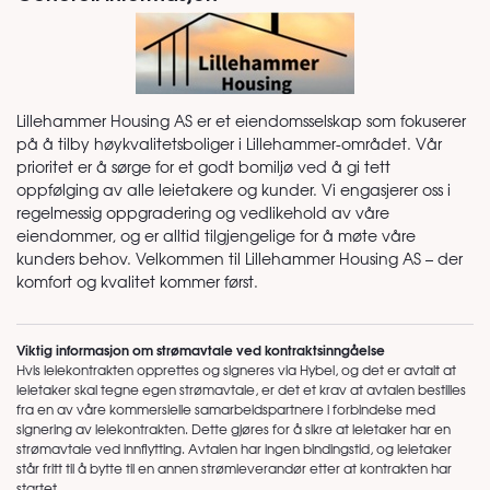
Lillehammer Housing AS er et eiendomsselskap som fokuserer
på å tilby høykvalitetsboliger i Lillehammer-området. Vår
prioritet er å sørge for et godt bomiljø ved å gi tett
oppfølging av alle leietakere og kunder. Vi engasjerer oss i
regelmessig oppgradering og vedlikehold av våre
eiendommer, og er alltid tilgjengelige for å møte våre
kunders behov. Velkommen til Lillehammer Housing AS – der
komfort og kvalitet kommer først.
Viktig informasjon om strømavtale ved kontraktsinngåelse
Hvis leiekontrakten opprettes og signeres via Hybel, og det er avtalt at
leietaker skal tegne egen strømavtale, er det et krav at avtalen bestilles
fra en av våre kommersielle samarbeidspartnere i forbindelse med
signering av leiekontrakten. Dette gjøres for å sikre at leietaker har en
strømavtale ved innflytting. Avtalen har ingen bindingstid, og leietaker
står fritt til å bytte til en annen strømleverandør etter at kontrakten har
startet.