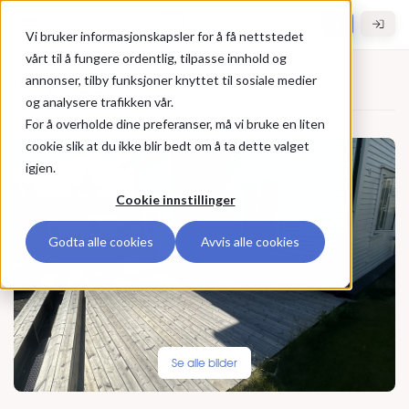
Gå til hovedinnhold
Hybel.no
Vi bruker informasjonskapsler for å få nettstedet
vårt til å fungere ordentlig, tilpasse innhold og
annonser, tilby funksjoner knyttet til sosiale medier
Bolig til leie
og analysere trafikken vår.
For å overholde dine preferanser, må vi bruke en liten
cookie slik at du ikke blir bedt om å ta dette valget
igjen.
Cookie innstillinger
Godta alle cookies
Avvis alle cookies
Se alle bilder