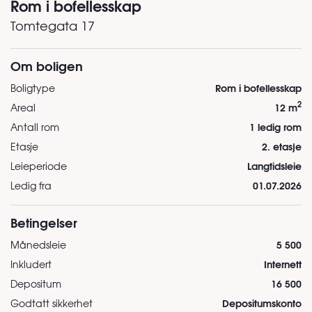
Rom i bofellesskap
Tomtegata 17
Om boligen
Rom i bofellesskap
Boligtype
2
12 m
Areal
1 ledig rom
Antall rom
2. etasje
Etasje
Langtidsleie
Leieperiode
01.07.2026
Ledig fra
Betingelser
5 500
Månedsleie
Internett
Inkludert
16 500
Depositum
Depositumskonto
Godtatt sikkerhet