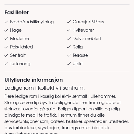
Fasiliteter
Bredbåndstilknytning
Garasje/P-Plass
Hage
Hvitevarer
Moderne
Delvis møblert
Peis/Ildsted
Rolig
Sentralt
Terrasse
Turterreng
Utsikt
Utfyllende informasjon
Ledige rom i kollektiv i sentrum.
Flere ledige rom i koselig kollektiv sentralt i Lillehammer.
Stor og ærverdig byvilla beliggende i sentrum og bare et
steinkast ovenfor gågata. Boligen ligger i en stille og rolig
blindgate med lite trafikk. I sentrum finner du alle
servicefunksjoner som; cafeer, butikker, spisesteder, utesteder,
bussforbindelse, skysstasjon, treningssenter, bibliotek,
turmuligheter og mye mer.