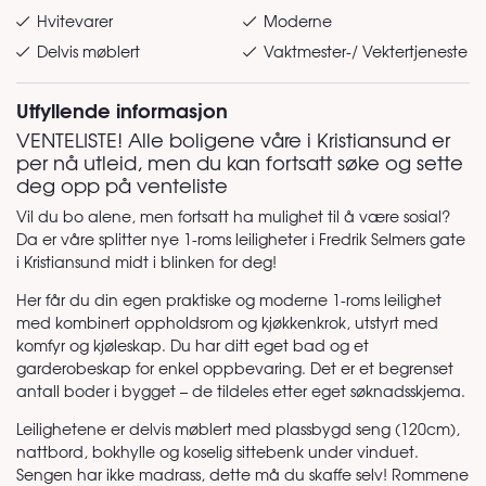
Hvitevarer
Moderne
Delvis møblert
Vaktmester-/ Vektertjeneste
Utfyllende informasjon
VENTELISTE! Alle boligene våre i Kristiansund er
per nå utleid, men du kan fortsatt søke og sette
deg opp på venteliste
Vil du bo alene, men fortsatt ha mulighet til å være sosial?
Da er våre splitter nye 1-roms leiligheter i Fredrik Selmers gate
i Kristiansund midt i blinken for deg!
Her får du din egen praktiske og moderne 1-roms leilighet
med kombinert oppholdsrom og kjøkkenkrok, utstyrt med
komfyr og kjøleskap. Du har ditt eget bad og et
garderobeskap for enkel oppbevaring. Det er et begrenset
antall boder i bygget – de tildeles etter eget søknadsskjema.
Leilighetene er delvis møblert med plassbygd seng (120cm),
nattbord, bokhylle og koselig sittebenk under vinduet.
Sengen har ikke madrass, dette må du skaffe selv! Rommene