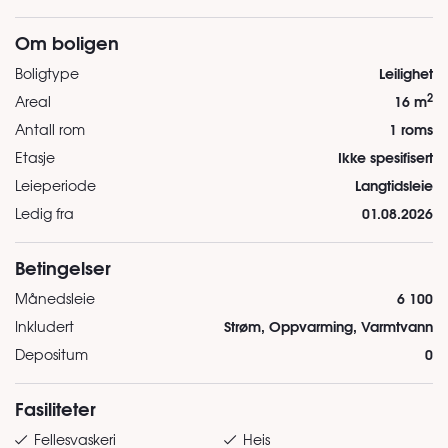
Om boligen
Leilighet
Boligtype
2
16 m
Areal
1 roms
Antall rom
Ikke spesifisert
Etasje
Langtidsleie
Leieperiode
01.08.2026
Ledig fra
Betingelser
6 100
Månedsleie
Strøm, Oppvarming, Varmtvann
Inkludert
0
Depositum
Fasiliteter
Fellesvaskeri
Heis