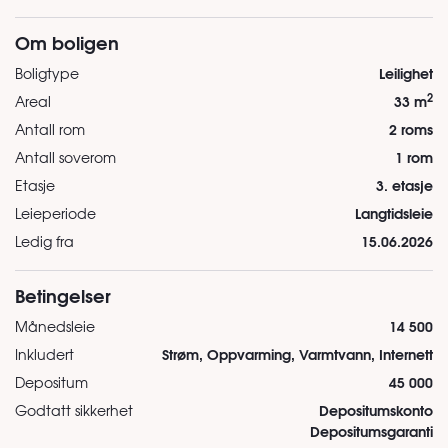
Om boligen
Leilighet
Boligtype
2
33 m
Areal
2 roms
Antall rom
1 rom
Antall soverom
3. etasje
Etasje
Langtidsleie
Leieperiode
15.06.2026
Ledig fra
Betingelser
14 500
Månedsleie
Strøm, Oppvarming, Varmtvann, Internett
Inkludert
45 000
Depositum
Depositumskonto
Godtatt sikkerhet
Depositumsgaranti