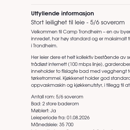
Utfyllende informasjon
Stort leilighet til leie - 5/6 soverom
Velkommen til Camp Trondheim – en av byen
innredet, har høy standard og er maksimalt ti
i Trondheim.
Her leier dere et helt kollektiv bestående av 
trådløst internett (100 mbps linje), garderobe
inneholder to flislagte bad med vegghengt t
tørketrommel. Kjøkkenet holder god standard, 
oppvaskmaskin og kjøkkenutstyr, i tillegg til a
Antall rom: 5/6 soverom
Bad: 2 store baderom
Møblert: Ja
Leieperiode fra: 01.08.2026
Månedsleie: 35 700