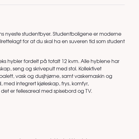
s nyeste studentbyer. Studentboligene er moderne
lrettelagt for at du skal ha en suveren tid som student
seks hybler fordelt på totalt 12 kvm. Alle hyblene har
skap, seng og skrivepult med stol. Kollektivet
oalett, vask og dusjhjørne, samt vaskemaskin og
med integrert kjøleskap, frys, komfyr,
t det er fellesareal med spisebord og TV.