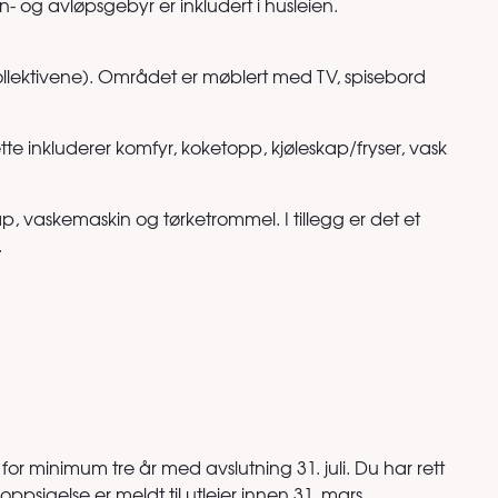
n- og avløpsgebyr er inkludert i husleien.
kollektivene). Området er møblert med TV, spisebord
tte inkluderer komfyr, koketopp, kjøleskap/fryser, vask
skap, vaskemaskin og tørketrommel. I tillegg er det et
.
for minimum tre år med avslutning 31. juli. Du har rett
at oppsigelse er meldt til utleier innen 31. mars.