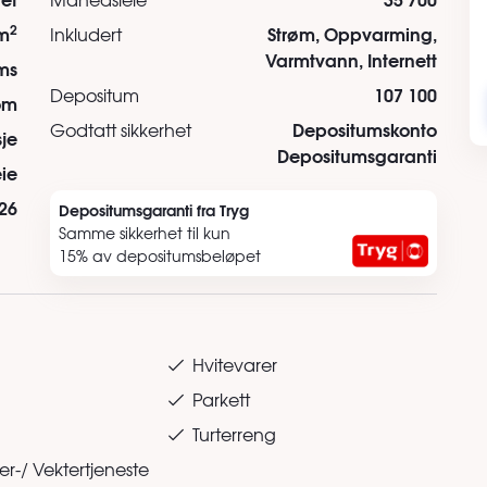
2
m
Strøm, Oppvarming,
Inkludert
Varmtvann, Internett
ms
107 100
Depositum
om
Depositumskonto
Godtatt sikkerhet
sje
Depositumsgaranti
ie
26
Depositumsgaranti fra Tryg
Samme sikkerhet til kun
15% av depositumsbeløpet
Hvitevarer
Parkett
Turterreng
r-/ Vektertjeneste