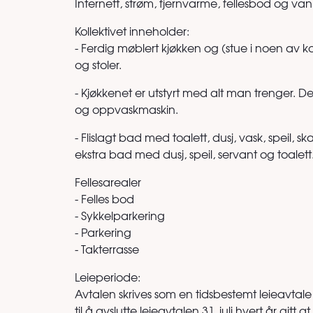
Internett, strøm, fjernvarme, fellesbod og van
Kollektivet inneholder:
- Ferdig møblert kjøkken og (stue i noen av 
og stoler.
- Kjøkkenet er utstyrt med alt man trenger. De
og oppvaskmaskin.
- Flislagt bad med toalett, dusj, vask, speil, 
ekstra bad med dusj, speil, servant og toalett
Fellesarealer
- Felles bod
- Sykkelparkering
- Parkering
- Takterrasse
Leieperiode:
Avtalen skrives som en tidsbestemt leieavtale 
til å avslutte leieavtalen 31. juli hvert år gitt 