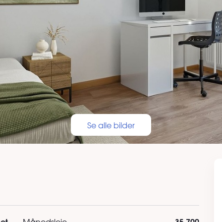
Se alle bilder
het
35 700
Månedsleie