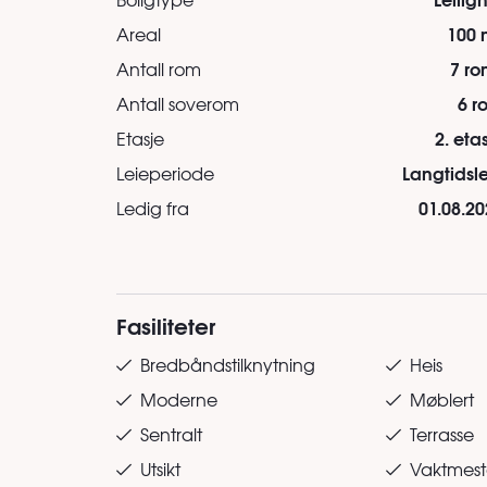
100 
Areal
7 ro
Antall rom
6 r
Antall soverom
2. eta
Etasje
Langtidsle
Leieperiode
01.08.20
Ledig fra
Fasiliteter
Bredbåndstilknytning
Heis
Moderne
Møblert
Sentralt
Terrasse
Utsikt
Vaktmeste