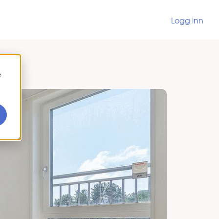
Logg inn
e