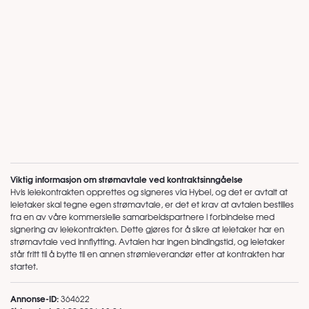
Viktig informasjon om strømavtale ved kontraktsinngåelse
Hvis leiekontrakten opprettes og signeres via Hybel, og det er avtalt at
leietaker skal tegne egen strømavtale, er det et krav at avtalen bestilles
fra en av våre kommersielle samarbeidspartnere i forbindelse med
signering av leiekontrakten. Dette gjøres for å sikre at leietaker har en
strømavtale ved innflytting. Avtalen har ingen bindingstid, og leietaker
står fritt til å bytte til en annen strømleverandør etter at kontrakten har
startet.
Annonse-ID:
364622