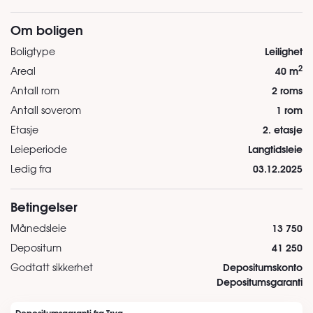
Om boligen
Leilighet
Boligtype
2
40 m
Areal
2 roms
Antall rom
1 rom
Antall soverom
2. etasje
Etasje
Langtidsleie
Leieperiode
03.12.2025
Ledig fra
Betingelser
13 750
Månedsleie
41 250
Depositum
Depositumskonto
Godtatt sikkerhet
Depositumsgaranti
Depositumsgaranti fra Tryg