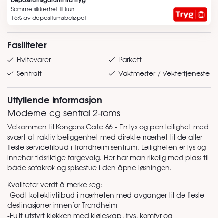
Samme sikkerhet til kun
15% av depositumsbeløpet
Fasiliteter
Hvitevarer
Parkett
Sentralt
Vaktmester-/ Vektertjeneste
Utfyllende informasjon
Moderne og sentral 2-roms
Velkommen til Kongens Gate 66 - En lys og pen leilighet med
svært attraktiv beliggenhet med direkte nærhet til de aller
fleste servicetilbud i Trondheim sentrum. Leiligheten er lys og
innehar tidsriktige fargevalg. Her har man rikelig med plass til
både sofakrok og spisestue i den åpne løsningen.
Kvaliteter verdt å merke seg:
-Godt kollektivtilbud i nærheten med avganger til de fleste
destinasjoner innenfor Trondheim
-Fullt utstyrt kjøkken med kjøleskap, frys, komfyr og