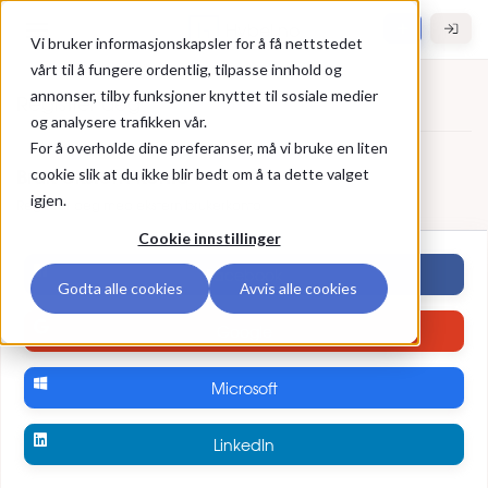
Gå til hovedinnhold
Hybel.no
Vi bruker informasjonskapsler for å få nettstedet
vårt til å fungere ordentlig, tilpasse innhold og
annonser, tilby funksjoner knyttet til sosiale medier
Registrer deg
og analysere trafikken vår.
For å overholde dine preferanser, må vi bruke en liten
Registrer deg
Bruk ekstern konto
cookie slik at du ikke blir bedt om å ta dette valget
igjen.
Registrer deg med ekstern brukerkonto
Cookie innstillinger
Facebook
Godta alle cookies
Avvis alle cookies
Google
Microsoft
LinkedIn