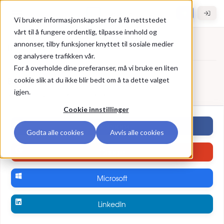
Gå til hovedinnhold
Hybel.no
Vi bruker informasjonskapsler for å få nettstedet
vårt til å fungere ordentlig, tilpasse innhold og
annonser, tilby funksjoner knyttet til sosiale medier
Registrer deg
og analysere trafikken vår.
For å overholde dine preferanser, må vi bruke en liten
Registrer deg
Bruk ekstern konto
cookie slik at du ikke blir bedt om å ta dette valget
igjen.
Registrer deg med ekstern brukerkonto
Cookie innstillinger
Facebook
Godta alle cookies
Avvis alle cookies
Google
Microsoft
LinkedIn