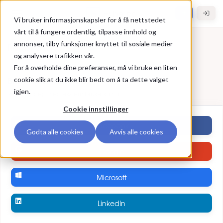
Gå til hovedinnhold
Hybel.no
Vi bruker informasjonskapsler for å få nettstedet
vårt til å fungere ordentlig, tilpasse innhold og
annonser, tilby funksjoner knyttet til sosiale medier
Registrer deg
og analysere trafikken vår.
For å overholde dine preferanser, må vi bruke en liten
Registrer deg
Bruk ekstern konto
cookie slik at du ikke blir bedt om å ta dette valget
igjen.
Registrer deg med ekstern brukerkonto
Cookie innstillinger
Facebook
Godta alle cookies
Avvis alle cookies
Google
Microsoft
LinkedIn