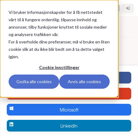
Gå til hovedinnhold
Hybel.no
Vi bruker informasjonskapsler for å få nettstedet
vårt til å fungere ordentlig, tilpasse innhold og
annonser, tilby funksjoner knyttet til sosiale medier
Registrer deg
og analysere trafikken vår.
For å overholde dine preferanser, må vi bruke en liten
Registrer deg
Bruk ekstern konto
cookie slik at du ikke blir bedt om å ta dette valget
igjen.
Registrer deg med ekstern brukerkonto
Cookie innstillinger
Facebook
Godta alle cookies
Avvis alle cookies
Google
Microsoft
LinkedIn