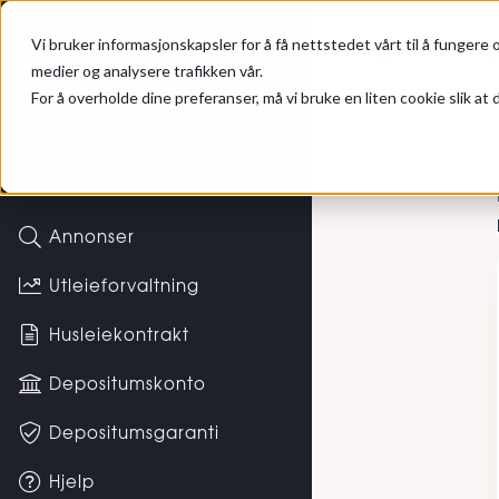
Gå til hovedinnhold
Hybel
Registrer de
Vi bruker informasjonskapsler for å få nettstedet vårt til å fungere o
medier og analysere trafikken vår.
For å overholde dine preferanser, må vi bruke en liten cookie slik at d
Registr
Ikke logget inn
Annonser
Utleieforvaltning
Husleiekontrakt
Depositumskonto
Depositumsgaranti
Hjelp