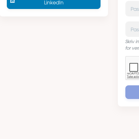
LinkedIn
Passor
Passor
Skriv 
for ver
Captc