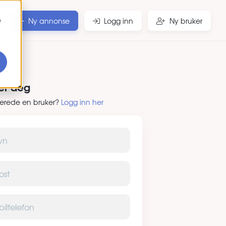
e
Ny annonse
Logg inn
Ny bruker
rer deg
lerede en bruker?
Logg inn her
elefon