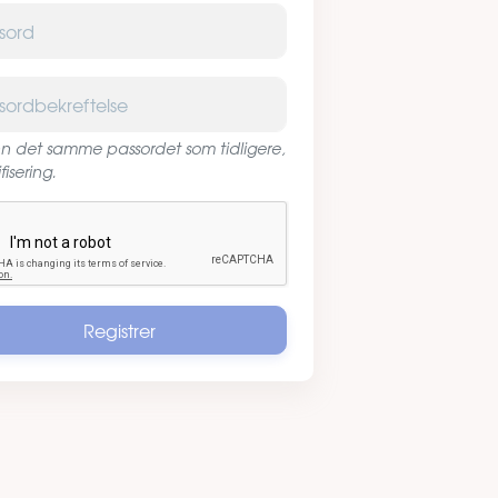
d
dbekreftelse
inn det samme passordet som tidligere,
ifisering.
ha
Registrer