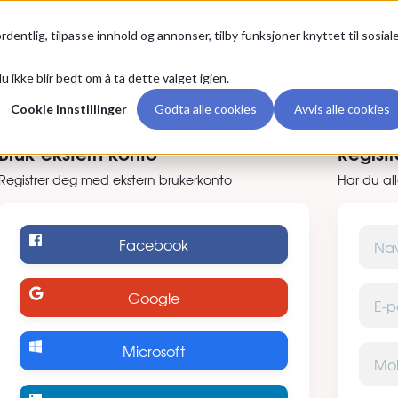
g
Premium
rdentlig, tilpasse innhold og annonser, tilby funksjoner knyttet til sosial
u ikke blir bedt om å ta dette valget igjen.
er deg
Cookie innstillinger
Godta alle cookies
Avvis alle cookies
Bruk ekstern konto
Regist
Registrer deg med ekstern brukerkonto
Har du al
Navn
Facebook
E-post
Google
Microsoft
Mobilt