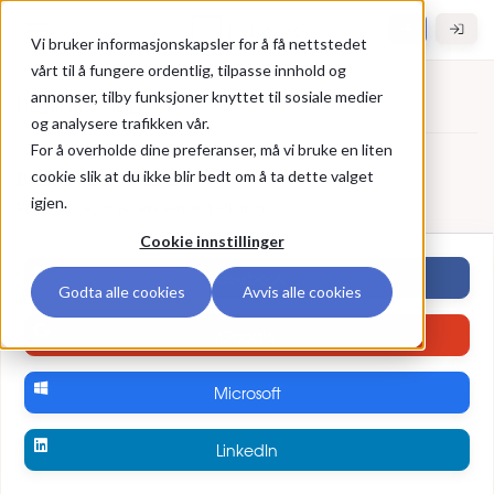
Gå til hovedinnhold
Hybel.no
Vi bruker informasjonskapsler for å få nettstedet
vårt til å fungere ordentlig, tilpasse innhold og
annonser, tilby funksjoner knyttet til sosiale medier
Registrer deg
og analysere trafikken vår.
For å overholde dine preferanser, må vi bruke en liten
Registrer deg
Bruk ekstern konto
cookie slik at du ikke blir bedt om å ta dette valget
igjen.
Registrer deg med ekstern brukerkonto
Cookie innstillinger
Facebook
Godta alle cookies
Avvis alle cookies
Google
Microsoft
LinkedIn