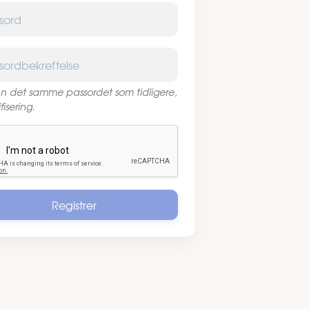
d
dbekreftelse
inn det samme passordet som tidligere,
ifisering.
ha
Registrer