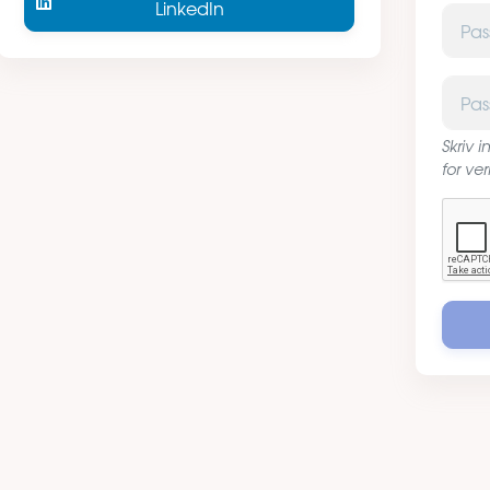
LinkedIn
Passor
Passor
Skriv 
for ver
Captc