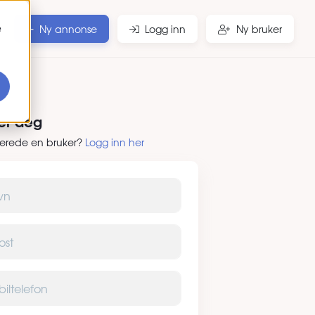
e
Ny annonse
Logg inn
Ny bruker
rer deg
lerede en bruker?
Logg inn her
elefon