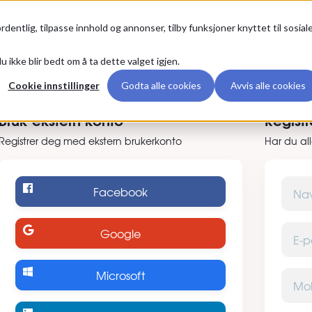
g
Premium
rdentlig, tilpasse innhold og annonser, tilby funksjoner knyttet til sosial
u ikke blir bedt om å ta dette valget igjen.
er deg
Cookie innstillinger
Godta alle cookies
Avvis alle cookies
Bruk ekstern konto
Regist
Registrer deg med ekstern brukerkonto
Har du al
Navn
Facebook
E-post
Google
Microsoft
Mobilt