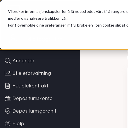
Gå til hovedinnhold
Hybel
Registrer de
Vi bruker informasjonskapsler for å få nettstedet vårt til å fungere o
medier og analysere trafikken vår.
For å overholde dine preferanser, må vi bruke en liten cookie slik at d
Registr
Ikke logget inn
Annonser
Utleieforvaltning
Husleiekontrakt
Depositumskonto
Depositumsgaranti
Hjelp