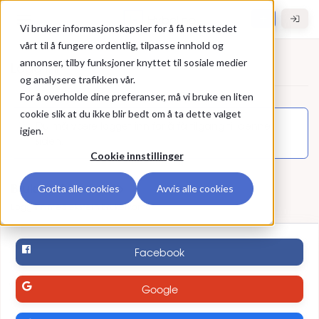
Gå til hovedinnhold
Hybel.no
Vi bruker informasjonskapsler for å få nettstedet
vårt til å fungere ordentlig, tilpasse innhold og
annonser, tilby funksjoner knyttet til sosiale medier
Logg inn
og analysere trafikken vår.
For å overholde dine preferanser, må vi bruke en liten
Logg inn
cookie slik at du ikke blir bedt om å ta dette valget
Du må være logget inn for å få tilgang til denne
igjen.
siden.
Cookie innstillinger
Bruk ekstern konto
Godta alle cookies
Avvis alle cookies
Logg inn med ekstern brukerkonto
Facebook
Google