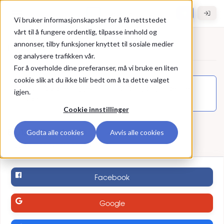
Gå til hovedinnhold
Hybel.no
Vi bruker informasjonskapsler for å få nettstedet
vårt til å fungere ordentlig, tilpasse innhold og
annonser, tilby funksjoner knyttet til sosiale medier
Logg inn
og analysere trafikken vår.
For å overholde dine preferanser, må vi bruke en liten
Logg inn
cookie slik at du ikke blir bedt om å ta dette valget
Du må være logget inn for å få tilgang til denne
igjen.
siden.
Cookie innstillinger
Bruk ekstern konto
Godta alle cookies
Avvis alle cookies
Logg inn med ekstern brukerkonto
Facebook
Google