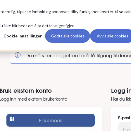
Premium
rdentlig, tilpasse innhold og annonser, tilby funksjoner knyttet til sosial
u ikke blir bedt om å ta dette valget igjen.
nn
Cookie innstillinger
Godta alle cookies
Avvis alle cookies
Du må være logget inn for å få tilgang til denn
Bruk ekstern konto
Logg i
Logg inn med ekstern brukerkonto
Har du ik
E-post
Facebook