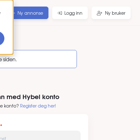
e
Ny annonse
Logg inn
Ny bruker
e siden.
nn med Hybel konto
ke konto?
Register deg her!