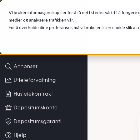
Gå til hovedinnhold
Hybel
Logg inn
Vi bruker informasjonskapsler for å få nettstedet vårt til å fungere o
medier og analysere trafikken vår.
For å overholde dine preferanser, må vi bruke en liten cookie slik at d
Logg i
Ikke logget inn
Annonser
Utleieforvaltning
Husleiekontrakt
Depositumskonto
Depositumsgaranti
Hjelp